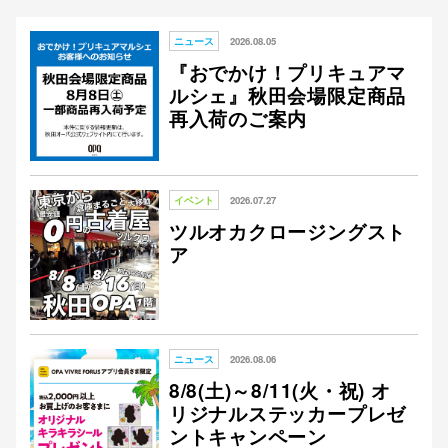
ニュース
2026.08.05
『おでかけ！プリキュアマ
仙台フォ
ルシェ』秋田会場限定商品
再入荷のご案内
イベント
2026.07.27
ツルオカクロージングスト
ア
ニュース
2026.08.06
8/8(土)～8/11(火・祝) オ
リジナルステッカープレゼ
ントキャンペーン