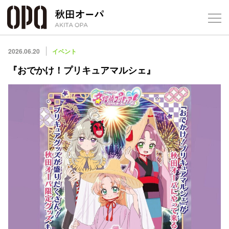
Select Language
▼
2026.06.20
イベント
『おでかけ！プリキュアマルシェ』
フロアガ
ショップ
レストラ
施設案内
アクセス