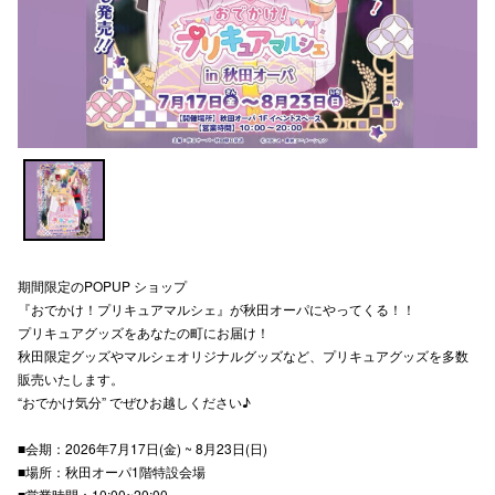
スタッフ
電話でお
公式SNS
企業情報
お問い合わせ
期間限定のPOPUP ショップ
『おでかけ！プリキュアマルシェ』が秋田オーパにやってくる！！
プライバシー
プリキュアグッズをあなたの町にお届け！
秋田限定グッズやマルシェオリジナルグッズなど、プリキュアグッズを多数
利用規約
販売いたします。
ソーシャルメ
“おでかけ気分” でぜひお越しください♪
■会期：2026年7月17日(金) ~ 8月23日(日)
■場所：秋田オーパ1階特設会場
■営業時間：10:00~20:00