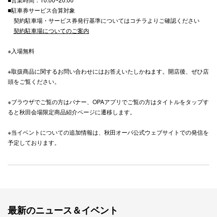
■駐車券サービス合算対象
秋田オ
契約駐車場・サービス券発行基準についてはコチラよりご確認ください
契約駐車場についてのご案内
高崎オ
※入場無料
新百合丘
三宮オ
※取扱商品に関するお問い合わせにはお答えいたしかねます。開店後、ぜひ店
頭をご覧ください。
キャナルシ
※ブラウザでご覧の方はバナー、OPAアプリでご覧の方はタイトルをタップす
那覇オ
ると秋田会場限定商品紹介ページに遷移します。
※当イベントについての追加情報は、秋田オーパ公式ウェブサイトでの発信を
予定しております。
横浜ビ
最新のニュース＆イベント