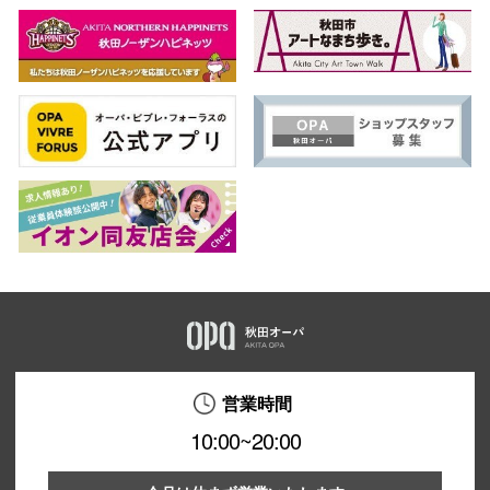
秋田オ
高崎オ
新百合丘
三宮オ
キャナルシ
那覇オ
横浜ビ
営業時間
10:00~20:00