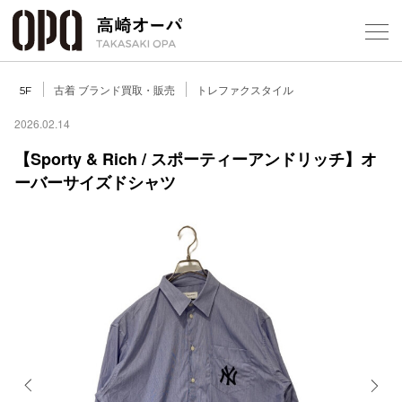
Foreign Customers
Select Language
▼
【
古着 ブランド買取・販売
トレファクスタイル
5F
2026.02.14
【Sporty & Rich / スポーティーアンドリッチ】オ
フロアガ
ーバーサイズドシャツ
ショップ
レストラ
施設案内
アクセス
スタッフ