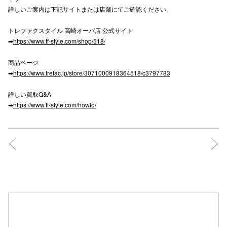
詳しいご案内は下記サイトまたは店舗にてご確認ください。
高崎オ
トレファクスタイル 高崎オーパ店 公式サイト
新百合丘
➡
https://www.tf-style.com/shop/518/
三宮オ
商品ページ
➡
https://www.trefac.jp/store/3071000918364518/c3797783
キャナルシ
詳しい買取Q&A
那覇オ
➡
https://www.tf-style.com/howto/
横浜ビ