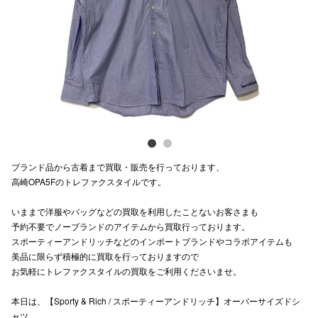
Previous
Next
電話でお
公式SNS
企業情報
お問い合わせ
ブランド品から古着まで買取・販売を行っております、
プライバシー
高崎OPA5Fのトレファクスタイルです。
利用規約
いままで洋服やバッグなどの買取を利用したことないお客さまも
予約不要でノーブランドのアイテムから買取行っております。
ソーシャルメ
スポーティーアンドリッチなどのインポートブランドやコラボアイテムも
美品に限らず積極的に買取を行っておりますので
お気軽にトレファクスタイルの買取をご利用くださいませ。
本日は、【Sporty & Rich / スポーティーアンドリッチ】オーバーサイズドシ
秋田オ
ャツ