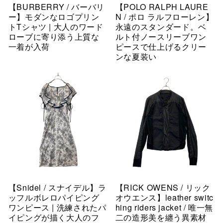
【BURBERRY / バーバリ
【POLO RALPH LAURE
ー】モダンなロゴプリン
N / ポロ ラルフローレン】
トTシャツ | 大人のワード
永遠のスタンダード。ベ
ローブに寄り添う上質な
ルト付ノースリーブワン
一着が入荷
ピースで仕上げるクリー
ンな夏装い
【Snidel / スナイデル】ラ
【RICK OWENS / リック
ッフルボレロパイピング
オウエンス】leather switc
ワンピース | 洗練されたパ
hing riders jacket / 唯一無
イピングが描く大人のフ
二の造形美を纏う異素材