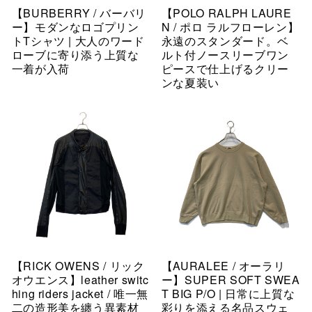
【BURBERRY / バーバリ
【POLO RALPH LAURE
ー】モダンなロゴプリン
N / ポロ ラルフローレン】
トTシャツ | 大人のワード
永遠のスタンダード。ベ
ローブに寄り添う上質な
ルト付ノースリーブワン
一着が入荷
ピースで仕上げるクリー
ンな夏装い
【RICK OWENS / リック
【AURALEE / オーラリ
オウエンス】leather switc
ー】SUPER SOFT SWEA
hing riders jacket / 唯一無
T BIG P/O | 日常に上質な
二の造形美を纏う異素材
彩りを添える名品スウェ