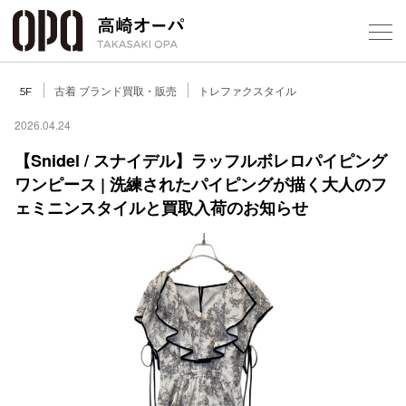
Foreign Customers
Select Language
▼
【
古着 ブランド買取・販売
トレファクスタイル
5F
2026.04.24
【Snidel / スナイデル】ラッフルボレロパイピング
フロアガ
ワンピース | 洗練されたパイピングが描く大人のフ
ェミニンスタイルと買取入荷のお知らせ
ショップ
レストラ
施設案内
アクセス
スタッフ