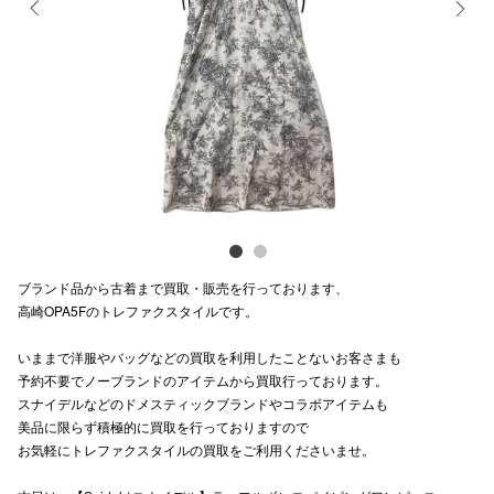
電話でお
Previous
Next
公式SNS
企業情報
お問い合わせ
プライバシー
ブランド品から古着まで買取・販売を行っております、
高崎OPA5Fのトレファクスタイルです。
利用規約
いままで洋服やバッグなどの買取を利用したことないお客さまも
ソーシャルメ
予約不要でノーブランドのアイテムから買取行っております。
スナイデルなどのドメスティックブランドやコラボアイテムも
美品に限らず積極的に買取を行っておりますので
お気軽にトレファクスタイルの買取をご利用くださいませ。
秋田オ