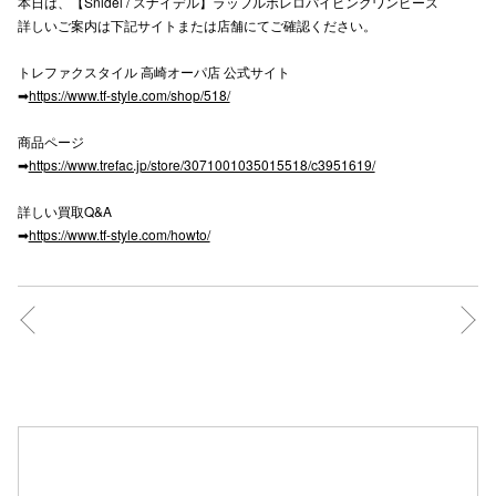
本日は、【Snidel / スナイデル】ラッフルボレロパイピングワンピース
詳しいご案内は下記サイトまたは店舗にてご確認ください。
高崎オ
トレファクスタイル 高崎オーパ店 公式サイト
新百合丘
➡
https://www.tf-style.com/shop/518/
三宮オ
商品ページ
➡
https://www.trefac.jp/store/3071001035015518/c3951619/
キャナルシ
那覇オ
詳しい買取Q&A
➡
https://www.tf-style.com/howto/
横浜ビ