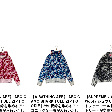
G APE】 ABC C
【A BATHING APE】 ABC C
【SUPREME × C
FULL ZIP HO
AMO SHARK FULL ZIP HO
Wool / シュ
街の視線を集めるアイ
ODIE | 街の視線を集めるアイ
トファーウール
着が入荷いたし
コニックな一着が入荷いたし
トリートが交差