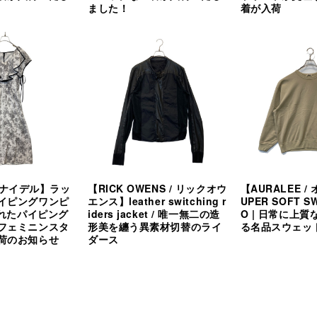
ました！
着が入荷
/ スナイデル】ラッ
【RICK OWENS / リックオウ
【AURALEE 
イピングワンピ
エンス】leather switching r
UPER SOFT SW
されたパイピング
iders jacket / 唯一無二の造
O | 日常に上
フェミニンスタ
形美を纏う異素材切替のライ
る名品スウェッ
荷のお知らせ
ダース