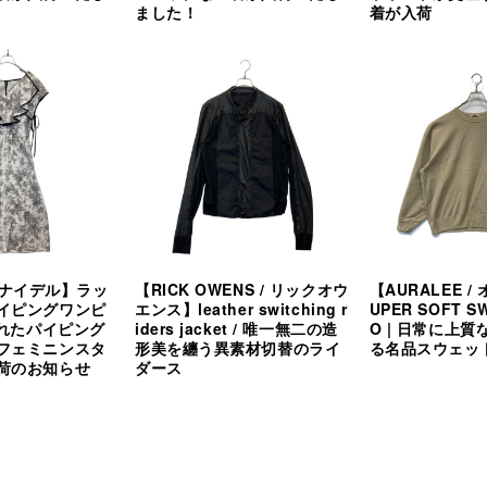
ました！
着が入荷
/ スナイデル】ラッ
【RICK OWENS / リックオウ
【AURALEE 
イピングワンピ
エンス】leather switching r
UPER SOFT SW
されたパイピング
iders jacket / 唯一無二の造
O | 日常に上
フェミニンスタ
形美を纏う異素材切替のライ
る名品スウェッ
荷のお知らせ
ダース