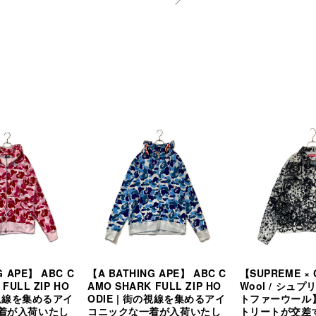
G APE】 ABC C
【A BATHING APE】 ABC C
【SUPREME × C
FULL ZIP HO
AMO SHARK FULL ZIP HO
Wool / シュ
街の視線を集めるアイ
ODIE | 街の視線を集めるアイ
トファーウール
着が入荷いたし
コニックな一着が入荷いたし
トリートが交差