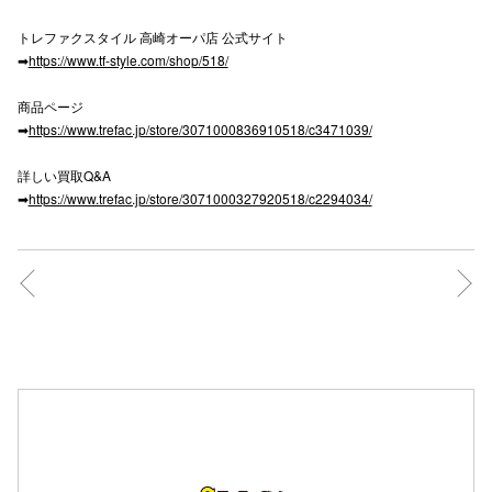
高崎オ
トレファクスタイル 高崎オーパ店 公式サイト
➡
https://www.tf-style.com/shop/518/
新百合丘
商品ページ
三宮オ
➡
https://www.trefac.jp/store/3071000836910518/c3471039/
キャナルシ
詳しい買取Q&A
➡
https://www.trefac.jp/store/3071000327920518/c2294034/
那覇オ
横浜ビ