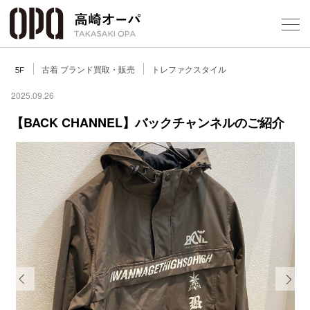
Foreign Customers
Select Language
▼
【
古着 ブランド買取・販売
トレファクスタイル
5F
2025.09.26
【BACK CHANNEL】バックチャンネルのご紹介
フロアガ
ショップ
レストラ
施設案内
アクセス
Previous
Next
スタッフ