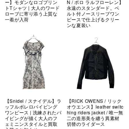
ー】モダンなロゴプリン
N / ポロ ラルフローレン】
トTシャツ | 大人のワード
永遠のスタンダード。ベ
ローブに寄り添う上質な
ルト付ノースリーブワン
一着が入荷
ピースで仕上げるクリー
ンな夏装い
【Snidel / スナイデル】ラ
【RICK OWENS / リック
ッフルボレロパイピング
オウエンス】leather switc
ワンピース | 洗練されたパ
hing riders jacket / 唯一無
イピングが描く大人のフ
二の造形美を纏う異素材
ェミニンスタイルと買取
切替のライダース