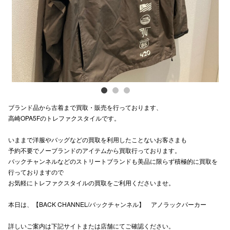
電話でお
公式SNS
企業情報
ブランド品から古着まで買取・販売を行っております、
お問い合わせ
高崎OPA5Fのトレファクスタイルです。
プライバシー
いままで洋服やバッグなどの買取を利用したことないお客さまも
利用規約
予約不要でノーブランドのアイテムから買取行っております。
バックチャンネルなどのストリートブランドも美品に限らず積極的に買取を
ソーシャルメ
行っておりますので
お気軽にトレファクスタイルの買取をご利用くださいませ。
本日は、【BACK CHANNEL/バックチャンネル】 アノラックパーカー
詳しいご案内は下記サイトまたは店舗にてご確認ください。
秋田オ