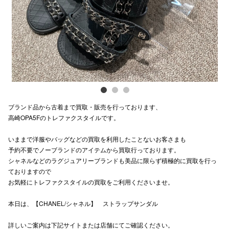
電話でお
公式SNS
企業情報
ブランド品から古着まで買取・販売を行っております、
お問い合わせ
高崎OPA5Fのトレファクスタイルです。
プライバシー
いままで洋服やバッグなどの買取を利用したことないお客さまも
利用規約
予約不要でノーブランドのアイテムから買取行っております。
シャネルなどのラグジュアリーブランドも美品に限らず積極的に買取を行っ
ソーシャルメ
ておりますので
お気軽にトレファクスタイルの買取をご利用くださいませ。
本日は、【CHANEL/シャネル】 ストラップサンダル
詳しいご案内は下記サイトまたは店舗にてご確認ください。
秋田オ