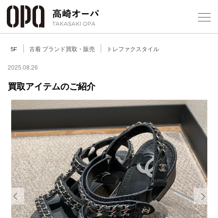
Foreign Customers
【
古着 ブランド買取・販売
トレファクスタイル
5F
2025.08.26
買取アイテムのご紹介
フロアガ
ショップ
レストラ
施設案内
アクセス
Previous
Next
スタッフ