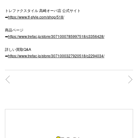
高崎オ
トレファクスタイル 高崎オーパ店 公式サイト
➡
https://www.tf-style.com/shop/518/
新百合丘
商品ページ
三宮オ
➡
https://www.trefac.jp/store/3071000785997518/c3356428/
キャナルシ
詳しい買取Q&A
➡
https://www.trefac.jp/store/3071000327920518/c2294034/
那覇オ
横浜ビ