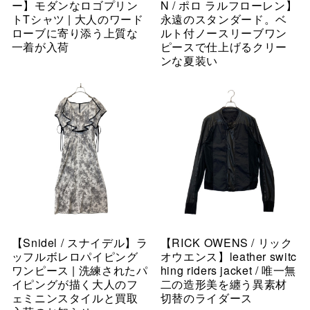
ー】モダンなロゴプリン
N / ポロ ラルフローレン】
トTシャツ | 大人のワード
永遠のスタンダード。ベ
ローブに寄り添う上質な
ルト付ノースリーブワン
一着が入荷
ピースで仕上げるクリー
ンな夏装い
【Snidel / スナイデル】ラ
【RICK OWENS / リック
ッフルボレロパイピング
オウエンス】leather switc
ワンピース | 洗練されたパ
hing riders jacket / 唯一無
イピングが描く大人のフ
二の造形美を纏う異素材
ェミニンスタイルと買取
切替のライダース