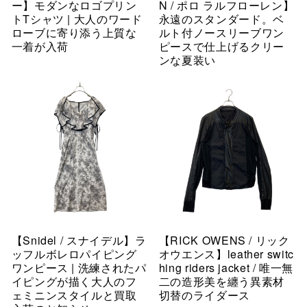
ー】モダンなロゴプリン
N / ポロ ラルフローレン】
トTシャツ | 大人のワード
永遠のスタンダード。ベ
ローブに寄り添う上質な
ルト付ノースリーブワン
一着が入荷
ピースで仕上げるクリー
ンな夏装い
【Snidel / スナイデル】ラ
【RICK OWENS / リック
ッフルボレロパイピング
オウエンス】leather switc
ワンピース | 洗練されたパ
hing riders jacket / 唯一無
イピングが描く大人のフ
二の造形美を纏う異素材
ェミニンスタイルと買取
切替のライダース