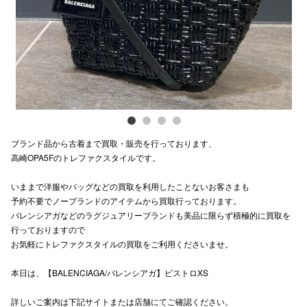
電話でお
公式SNS
企業情報
ブランド品から古着まで買取・販売を行っております、
お問い合わせ
高崎OPA5Fのトレファクスタイルです。
プライバシー
いままで洋服やバッグなどの買取を利用したことないお客さまも
利用規約
予約不要でノーブランドのアイテムから買取行っております。
バレンシアガなどのラグジュアリーブランドも美品に限らず積極的に買取を
ソーシャルメ
行っておりますので
お気軽にトレファクスタイルの買取をご利用くださいませ。
本日は、【BALENCIAGA/バレンシアガ】ビストロXS
詳しいご案内は下記サイトまたは店舗にてご確認ください。
秋田オ