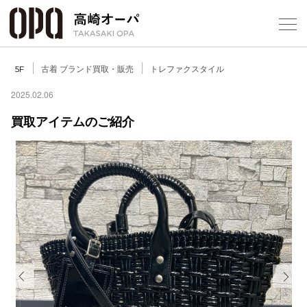
Foreign Customers
Select Language
▼
【
古着 ブランド買取・販売
トレファクスタイル
5F
2025.02.06
買取アイテムのご紹介
フロアガ
ショップ
レストラ
施設案内
アクセス
Previous
Next
スタッフ