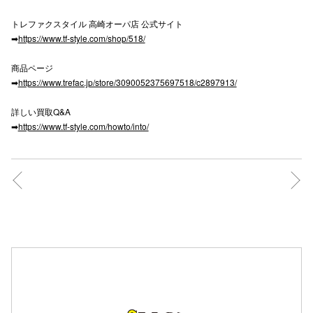
高崎オ
トレファクスタイル 高崎オーパ店 公式サイト
➡
https://www.tf-style.com/shop/518/
新百合丘
商品ページ
三宮オ
➡
https://www.trefac.jp/store/3090052375697518/c2897913/
キャナルシ
詳しい買取Q&A
➡
https://www.tf-style.com/howto/into/
那覇オ
横浜ビ