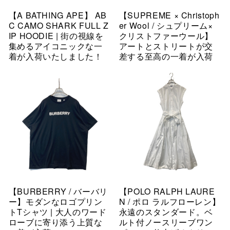
【A BATHING APE】 AB
【SUPREME × Christoph
C CAMO SHARK FULL Z
er Wool / シュプリーム×
IP HOODIE | 街の視線を
クリストファーウール】
集めるアイコニックな一
アートとストリートが交
着が入荷いたしました！
差する至高の一着が入荷
【BURBERRY / バーバリ
【POLO RALPH LAURE
ー】モダンなロゴプリン
N / ポロ ラルフローレン】
トTシャツ | 大人のワード
永遠のスタンダード。ベ
ローブに寄り添う上質な
ルト付ノースリーブワン