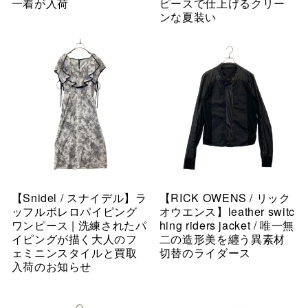
一着が入荷
ピースで仕上げるクリー
ンな夏装い
【Snidel / スナイデル】ラ
【RICK OWENS / リック
ッフルボレロパイピング
オウエンス】leather switc
ワンピース | 洗練されたパ
hing riders jacket / 唯一無
イピングが描く大人のフ
二の造形美を纏う異素材
ェミニンスタイルと買取
切替のライダース
入荷のお知らせ