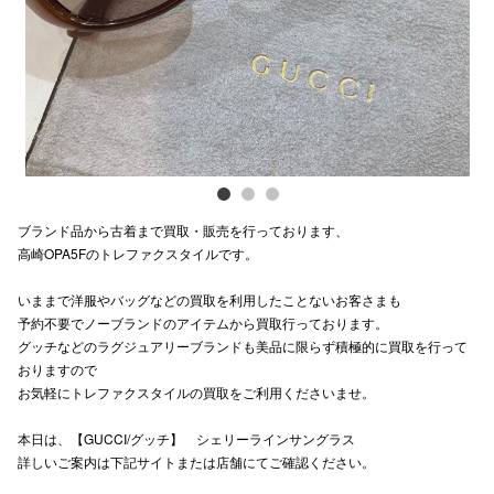
電話でお
公式SNS
企業情報
ブランド品から古着まで買取・販売を行っております、
お問い合わせ
高崎OPA5Fのトレファクスタイルです。
プライバシー
いままで洋服やバッグなどの買取を利用したことないお客さまも
利用規約
予約不要でノーブランドのアイテムから買取行っております。
グッチなどのラグジュアリーブランドも美品に限らず積極的に買取を行って
ソーシャルメ
おりますので
お気軽にトレファクスタイルの買取をご利用くださいませ。
本日は、【GUCCI/グッチ】 シェリーラインサングラス
詳しいご案内は下記サイトまたは店舗にてご確認ください。
秋田オ