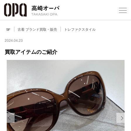
Foreign Customers
Select Language
▼
【
古着 ブランド買取・販売
トレファクスタイル
5F
2024.04.23
買取アイテムのご紹介
フロアガ
ショップ
レストラ
施設案内
アクセス
Previous
Next
スタッフ