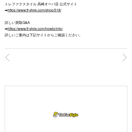
トレファクスタイル 高崎オーパ店 公式サイト
高崎オ
➡
https://www.tf-style.com/shop/518/
新百合丘
詳しい買取Q&A
➡
https://www.tf-style.com/howto/into/
三宮オ
詳しいご案内は下記サイトからご確認ください。
キャナルシ
那覇オ
横浜ビ