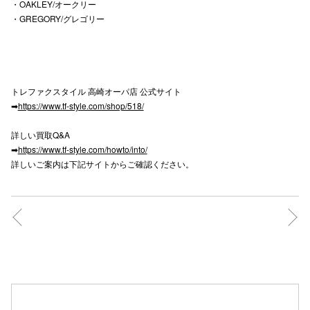
・OAKLEY/オークリー
・GREGORY/グレゴリー
仙台フォ
トレファクスタイル 高崎オーパ店 公式サイト
➡
https://www.tf-style.com/shop/518/
詳しい買取Q&A
➡
https://www.tf-style.com/howto/into/
詳しいご案内は下記サイトからご確認ください。