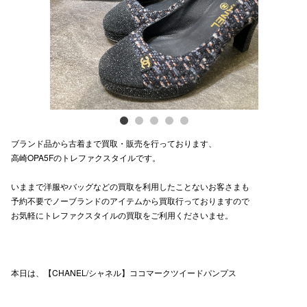
電話でお
公式SNS
企業情報
ブランド品から古着まで買取・販売を行っております、
お問い合わせ
高崎OPA5Fのトレファクスタイルです。
プライバシー
いままで洋服やバッグなどの買取を利用したことないお客さまも
利用規約
予約不要でノーブランドのアイテムから買取行っておりますので
お気軽にトレファクスタイルの買取をご利用くださいませ。
ソーシャルメ
本日は、【CHANEL/シャネル】ココマークツイードパンプス
秋田オ