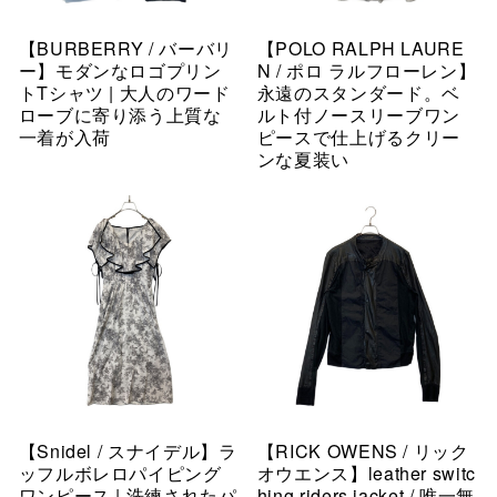
【BURBERRY / バーバリ
【POLO RALPH LAURE
ー】モダンなロゴプリン
N / ポロ ラルフローレン】
トTシャツ | 大人のワード
永遠のスタンダード。ベ
ローブに寄り添う上質な
ルト付ノースリーブワン
一着が入荷
ピースで仕上げるクリー
ンな夏装い
【Snidel / スナイデル】ラ
【RICK OWENS / リック
ッフルボレロパイピング
オウエンス】leather switc
ワンピース | 洗練されたパ
hing riders jacket / 唯一無