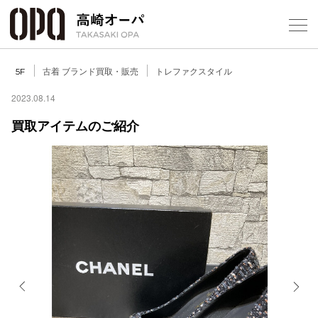
Foreign Customers
Select Language
▼
【
古着 ブランド買取・販売
トレファクスタイル
5F
2023.08.14
買取アイテムのご紹介
フロアガ
ショップ
レストラ
施設案内
アクセス
Previous
Next
スタッフ