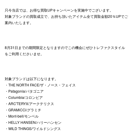
高崎オ
只今当店では、お得な買取UPキャンペーンを実施中でございます。
対象ブランドの買取成立で、お持ち頂いたアイテム全て買取金額20％UPでご
新百合丘
案内いたします。
三宮オ
キャナルシ
8月31日までの期間限定となりますのでこの機会にぜひトレファクスタイル
をご利用くださいませ。
那覇オ
対象ブランドは以下になります。
・THE NORTH FACE/ザ・ノース・フェイス
・Patagonia/パタゴニア
・Columbia/コロンビア
横浜ビ
・ARC'TERYX/アークテリクス
・GRAMiCCi/グラミチ
・Mont-bell/モンベル
・HELLY HANSEN/ハリーハンセン
・WILD THINGS/ワイルドシングス