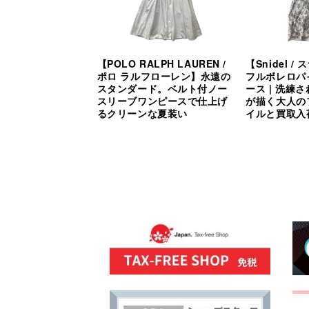
【POLO RALPH LAUREN /
【Snidel 
ポロ ラルフローレン】永遠の
フルボレロパ
スタンダード。ベルト付ノー
ース | 洗練
スリーブワンピースで仕上げ
が描く大人の
るクリーンな夏装い
イルと買取入