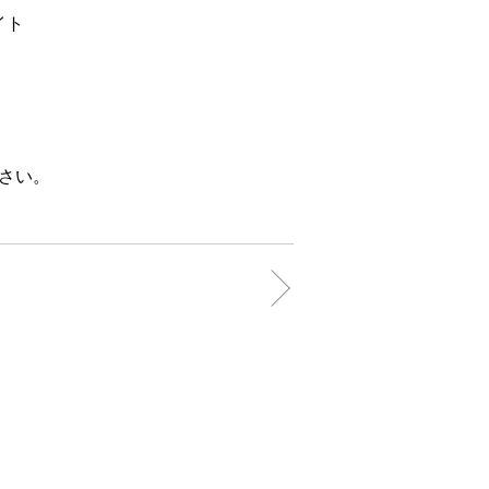
イト
さい。