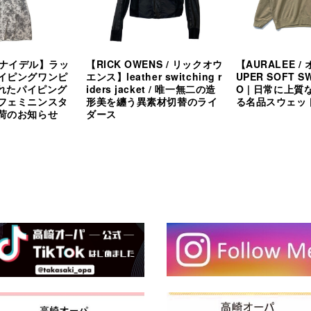
/ スナイデル】ラッ
【RICK OWENS / リックオウ
【AURALEE 
イピングワンピ
エンス】leather switching r
UPER SOFT SW
されたパイピング
iders jacket / 唯一無二の造
O | 日常に上
フェミニンスタ
形美を纏う異素材切替のライ
る名品スウェッ
荷のお知らせ
ダース