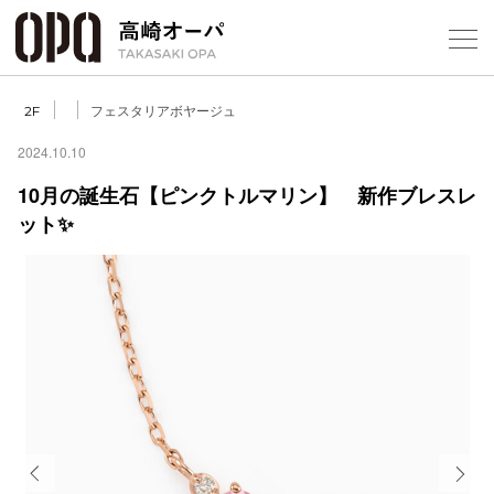
Foreign Customers
Select Language
▼
【
フェスタリアボヤージュ
2F
2024.10.10
10月の誕生石【ピンクトルマリン】 新作ブレスレ
フロアガ
ット✨
ショップ
レストラ
施設案内
アクセス
スタッフ