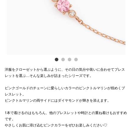
Previous
Next
電話でお
公式SNS
企業情報
お問い合わせ
洋服をクローゼットから選ぶように、その日の気分や装いに合わせてブレス
プライバシー
レットを選ぶ…そんな楽しみが詰まったシリーズです。
利用規約
ピンクゴールドのチェーンに愛らしいカラーのピンクトルマリンが煌めくブ
レスレット。
ソーシャルメ
ピンクトルマリンの両サイドにはダイヤモンドが輝きを添えます。
1本で着けるのはもちろん、他のブレスレットや時計との重ね着けもおすすめ
です。
やさしくお肌に溶け込むピンクカラーをぜひお楽しみください♡
秋田オ