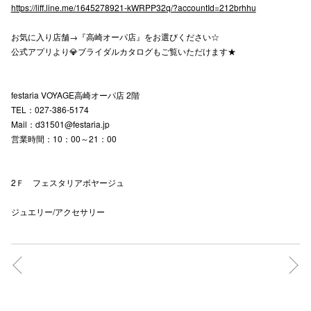
https://liff.line.me/1645278921-kWRPP32q/?accountId=212brhhu
お気に入り店舗→『高崎オーパ店』をお選びください☆
仙台フォ
公式アプリより💎ブライダルカタログもご覧いただけます★
festaria VOYAGE高崎オーパ店 2階
TEL：027-386-5174
Mail：d31501@festaria.jp
営業時間：10：00～21：00
2Ｆ フェスタリアボヤージュ
ジュエリー/アクセサリー