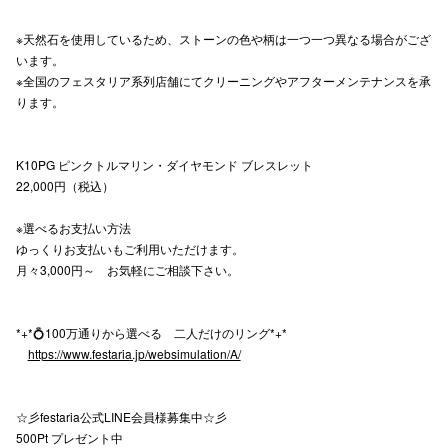
高崎オ
※天然石を使用しているため、ストーンの色や柄は一つ一つ異なる場合がござ
います。
新百合丘
※全国のフェスタリア系列店舗にてクリーニングやアフターメンテナンスを承
ります。
三宮オ
キャナルシ
K10PG ピンクトルマリン・ダイヤモンド ブレスレット
22,000円（税込）
那覇オ
※選べるお支払い方法
ゆっくりお支払いもご利用いただけます。
月々3,000円～ お気軽にご相談下さい。
*+*💍100万通りから選べる 二人だけのリング*+*
横浜ビ
https://www.festaria.jp/websimulation/A/
☆彡festaria公式LINE会員様募集中☆彡
500Pt プレゼント中