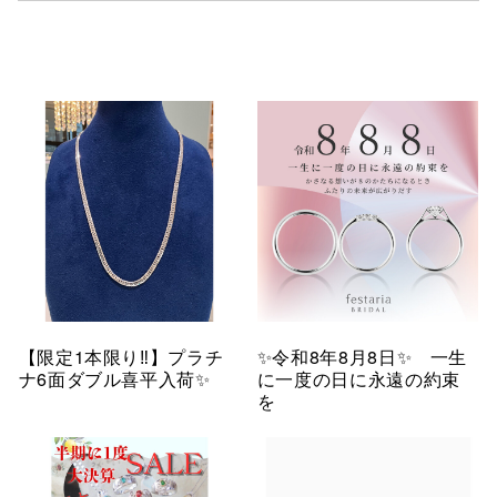
【限定1本限り‼︎】プラチ
✨令和8年8月8日✨ 一生
ナ6面ダブル喜平入荷✨
に一度の日に永遠の約束
を