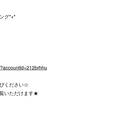
グ*+*
q/?accountId=212brhhu
びください☆
ご覧いただけます★