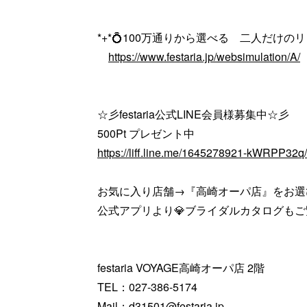
*+*💍100万通りから選べる 二人だけのリン
https://www.festaria.jp/websimulation/A/
☆彡festaria公式LINE会員様募集中☆彡
500Pt プレゼント中
https://liff.line.me/1645278921-kWRPP32
お気に入り店舗→『高崎オーパ店』をお選
公式アプリより💎ブライダルカタログも
festaria VOYAGE高崎オーパ店 2階
TEL：027-386-5174
Mail：d31501@festaria.jp