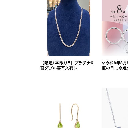
【限定1本限り‼︎】プラチナ6
✨令和8年8月
面ダブル喜平入荷✨
度の日に永遠