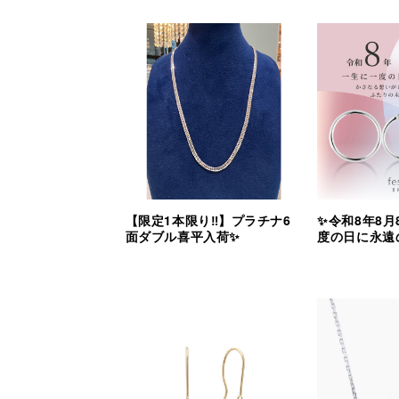
【限定1本限り‼︎】プラチナ6
✨令和8年8月
面ダブル喜平入荷✨
度の日に永遠