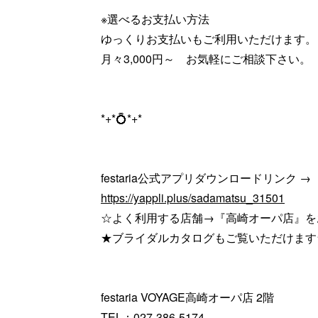
※選べるお支払い方法
ゆっくりお支払いもご利用いただけます。
月々3,000円～ お気軽にご相談下さい。
*+*💍*+*
festaria公式アプリダウンロードリンク →
https://yappli.plus/sadamatsu_31501
☆よく利用する店舗→『高崎オーパ店』を
★ブライダルカタログもご覧いただけます
festaria VOYAGE高崎オーパ店 2階
TEL：027-386-5174