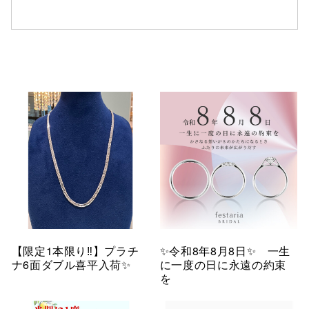
【限定1本限り‼︎】プラチ
✨令和8年8月8日✨ 一生
ナ6面ダブル喜平入荷✨
に一度の日に永遠の約束
を