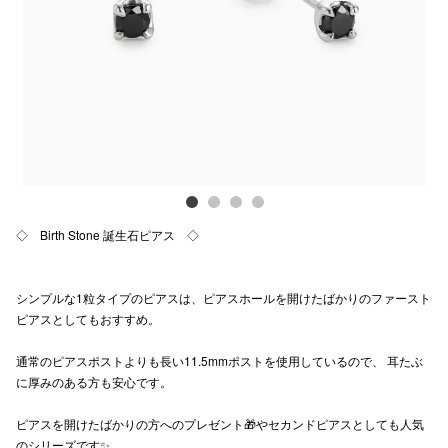
Previous
Next
電話でお
公式SNS
企業情報
お問い合わせ
◇ Birth Stone 誕生石ピアス ◇
プライバシー
利用規約
シンプルな1粒タイプのピアスは、ピアスホールを開けたばかりのファースト
ピアスとしてもおすすめ。
ソーシャルメ
通常のピアスポストよりも長い11.5mmポストを使用しているので、 耳たぶ
に厚みのある方も安心です。
ピアスを開けたばかりの方へのプレゼント🎁やセカンドピアスとしても人気
秋田オ
のシリーズです✨