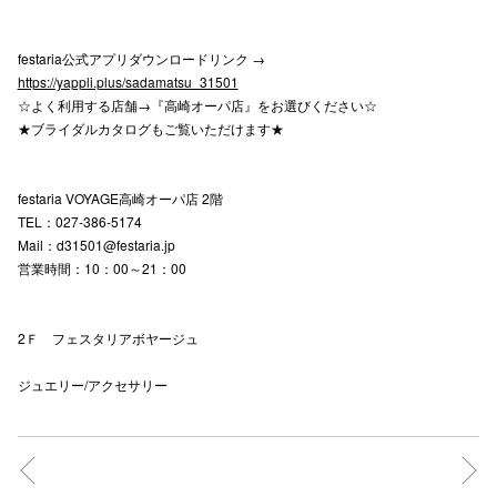
festaria公式アプリダウンロードリンク →
仙台フォ
https://yappli.plus/sadamatsu_31501
☆よく利用する店舗→『高崎オーパ店』をお選びください☆
★ブライダルカタログもご覧いただけます★
festaria VOYAGE高崎オーパ店 2階
TEL：027-386-5174
Mail：d31501@festaria.jp
営業時間：10：00～21：00
2Ｆ フェスタリアボヤージュ
ジュエリー/アクセサリー