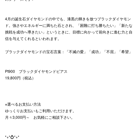
高崎オ
4月の誕生石ダイヤモンドの中でも、漆黒の輝きを放つブラックダイヤモン
新百合丘
ド。強さやエネルギーに満ちた石とされ、「困難に打ち勝ちたい」「新たな
挑戦を成功へ導きたい」というときに、目標に向かって前向きに進む力と自
三宮オ
信を与えてくれるといわれます。
キャナルシ
ブラックダイヤモンドの宝石言葉：「不滅の愛」「成功」「不屈」「希望」
那覇オ
Pt900 ブラックダイヤモンドピアス
19,800円（税込）
※選べるお支払い方法
横浜ビ
ゆっくりお支払いもご利用いただけます。
月々3,000円～ お気軽にご相談下さい。
*+*💍*+*