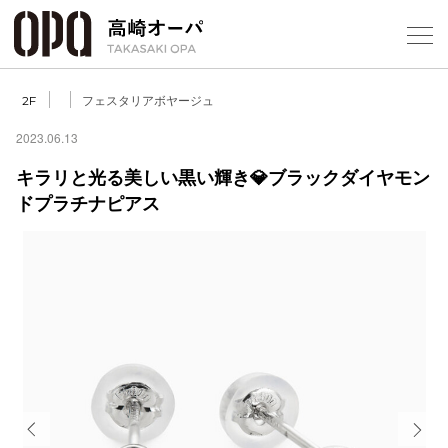
Foreign Customers
Select Language
▼
【
フェスタリアボヤージュ
2F
2023.06.13
キラリと光る美しい黒い輝き💎ブラックダイヤモン
フロアガ
ドプラチナピアス
ショップ
レストラ
施設案内
アクセス
スタッフ