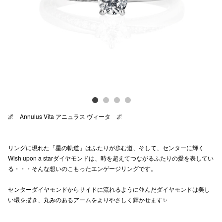
Previous
Next
電話でお
公式SNS
企業情報
お問い合わせ
🌌 Annulus Vita アニュラス ヴィータ 🌌
プライバシー
利用規約
リングに現れた「星の軌道」はふたりが歩む道、そして、センターに輝く
Wish upon a starダイヤモンドは、時を超えてつながるふたりの愛を表してい
ソーシャルメ
る・・・そんな想いのこもったエンゲージリングです。
センターダイヤモンドからサイドに流れるように並んだダイヤモンドは美し
い環を描き、丸みのあるアームをよりやさしく輝かせます✨
秋田オ