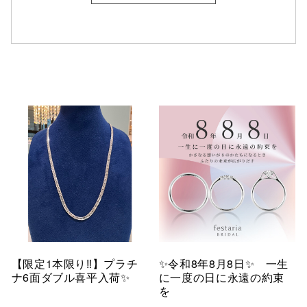
【限定1本限り‼︎】プラチ
✨令和8年8月8日✨ 一生
ナ6面ダブル喜平入荷✨
に一度の日に永遠の約束
を