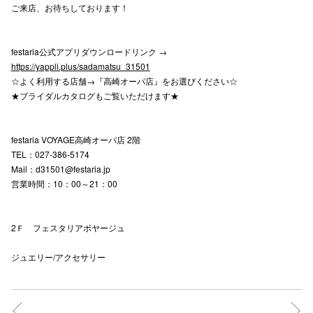
ご来店、お待ちしております！
仙台フォ
festaria公式アプリダウンロードリンク →
https://yappli.plus/sadamatsu_31501
☆よく利用する店舗→『高崎オーパ店』をお選びください☆
★ブライダルカタログもご覧いただけます★
festaria VOYAGE高崎オーパ店 2階
TEL：027-386-5174
Mail：d31501@festaria.jp
営業時間：10：00～21：00
2Ｆ フェスタリアボヤージュ
ジュエリー/アクセサリー