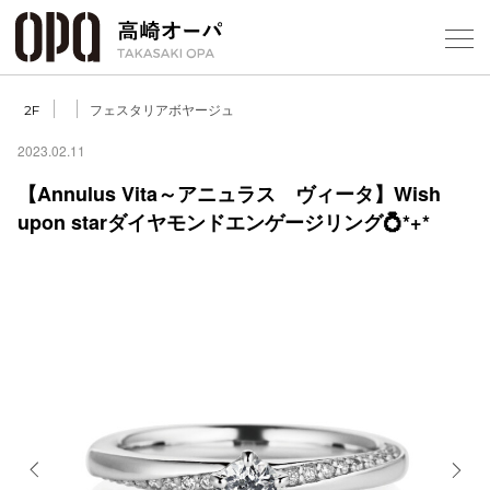
Foreign Customers
【
フェスタリアボヤージュ
2F
2023.02.11
【Annulus Vita～アニュラス ヴィータ】Wish
フロアガ
upon starダイヤモンドエンゲージリング💍*+*
ショップ
レストラ
施設案内
アクセス
スタッフ