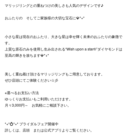
マリッジリングとの重ねつけの美しさも人気のデザインです♪
高崎オ
おふたりの そしてご家族様の大切な宝石に💎*+*
新百合丘
三宮オ
小さな星は現在のおふたり、大きな星は幸せ輝く未来のおふたりの象徴で
す。
キャナルシ
上質な原石のみを使用し生み出される“Wish upon a star®”ダイヤモンドは
至高の輝きを放ちます💎*+*
那覇オ
美しく重ね着け頂けるマリッジリングもご用意しております。
ぜひ店頭にてご体験ください☆彡
※選べるお支払い方法
ゆっくりお支払いもご利用いただけます。
横浜ビ
月々3,000円～ お気軽にご相談下さい。
*+*💍*+* ブライダルフェア開催中
詳しくは、店頭 または公式アプリよりご覧ください。