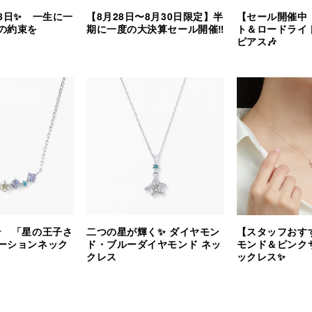
8日✨ 一生に一
【8月28日〜8月30日限定】半
【セール開催中
の約束を
期に一度の大決算セール開催‼︎
ト＆ロードライ
ピアス🎶
⭐️ 「星の王子さ
二つの星が輝く✨ ダイヤモン
【スタッフおす
ーションネック
ド・ブルーダイヤモンド ネッ
モンド＆ピンク
クレス
ックレス✨