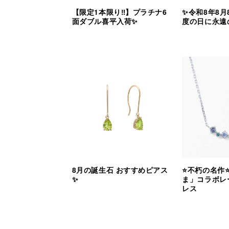
【限定1本限り‼︎】プラチナ6
✨令和8年8月
面ダブル喜平入荷✨
度の日に永遠
8月の誕生石 おすすめピアス
⭐️不朽の名作
✨
ま」コラボレ
レス