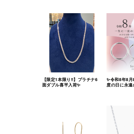
【限定1本限り‼︎】プラチナ6
✨令和8年8月
面ダブル喜平入荷✨
度の日に永遠