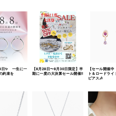
8日✨ 一生に一
【8月28日〜8月30日限定】半
【セール開催中
の約束を
期に一度の大決算セール開催‼︎
ト＆ロードライ
ピアス🎶