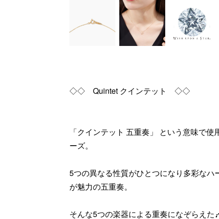
◇◇ Quintet クインテット ◇◇
「クインテット 五重奏」 という意味で
ーズ。
5つの異なる性質がひとつになり多彩なハ
が魅力の五重奏。
そんな5つの楽器による重奏になぞらえた