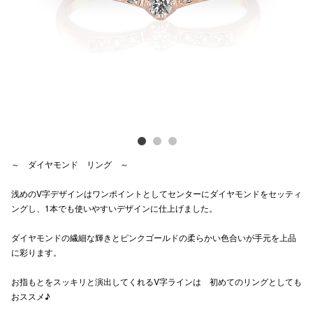
Previous
Next
電話でお
公式SNS
企業情報
お問い合わせ
～ ダイヤモンド リング ～
プライバシー
浅めのV字デザインはワンポイントとしてセンターにダイヤモンドをセッティ
利用規約
ングし、1本でも使いやすいデザインに仕上げました。
ソーシャルメ
ダイヤモンドの繊細な輝きとピンクゴールドの柔らかい色合いが手元を上品
に彩ります。
お指もとをスッキリと演出してくれるV字ラインは 初めてのリングとしても
おススメ♪
秋田オ