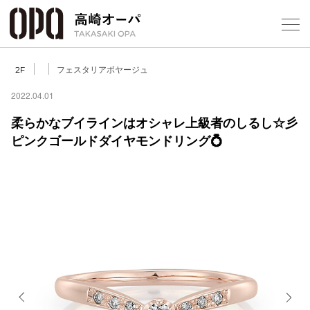
Foreign Customers
Select Language
▼
【
フェスタリアボヤージュ
2F
2022.04.01
柔らかなブイラインはオシャレ上級者のしるし☆彡
フロアガ
ピンクゴールドダイヤモンドリング💍
ショップ
レストラ
施設案内
アクセス
スタッフ