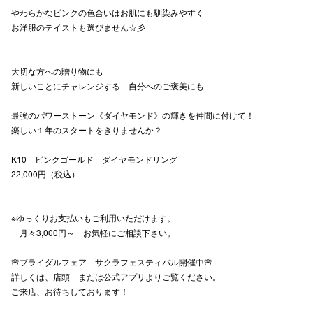
やわらかなピンクの色合いはお肌にも馴染みやすく
高崎オ
お洋服のテイストも選びません☆彡
新百合丘
大切な方への贈り物にも
三宮オ
新しいことにチャレンジする 自分へのご褒美にも
キャナルシ
最強のパワーストーン《ダイヤモンド》の輝きを仲間に付けて！
楽しい１年のスタートをきりませんか？
那覇オ
K10 ピンクゴールド ダイヤモンドリング
22,000円（税込）
※ゆっくりお支払いもご利用いただけます。
月々3,000円～ お気軽にご相談下さい。
横浜ビ
🌸ブライダルフェア サクラフェスティバル開催中🌸
詳しくは、店頭 または公式アプリよりご覧ください。
ご来店、お待ちしております！