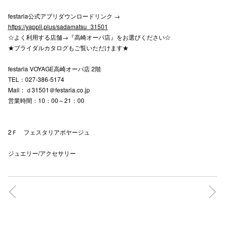
festaria公式アプリダウンロードリンク →
https://yappli.plus/sadamatsu_31501
仙台フォ
☆よく利用する店舗→『高崎オーパ店』をお選びください☆
★ブライダルカタログもご覧いただけます★
festaria VOYAGE高崎オーパ店 2階
TEL：027-386-5174
Mail：ｄ31501＠festaria.co.jp
営業時間：10：00～21：00
2Ｆ フェスタリアボヤージュ
ジュエリー/アクセサリー