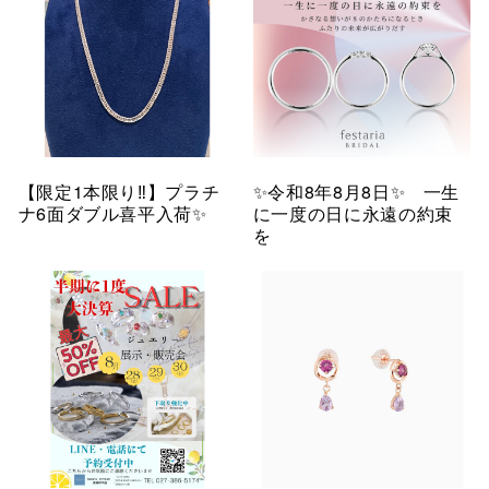
【限定1本限り‼︎】プラチ
✨令和8年8月8日✨ 一生
ナ6面ダブル喜平入荷✨
に一度の日に永遠の約束
を