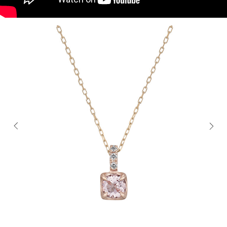
電話でお
公式SNS
企業情報
お問い合わせ
プライバシー
Previous
Next
利用規約
ソーシャルメ
秋田オ