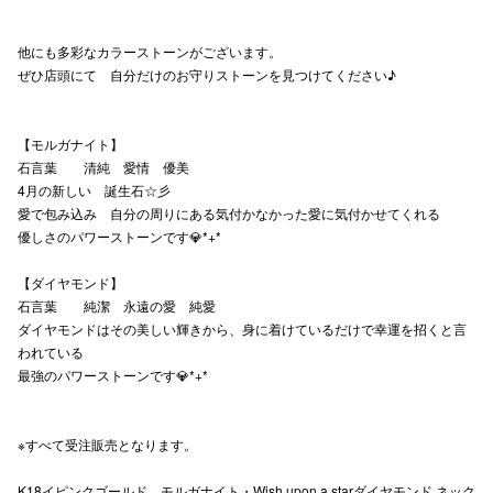
他にも多彩なカラーストーンがございます。
仙台フォ
ぜひ店頭にて 自分だけのお守りストーンを見つけてください♪
【モルガナイト】
石言葉 清純 愛情 優美
4月の新しい 誕生石☆彡
愛で包み込み 自分の周りにある気付かなかった愛に気付かせてくれる
優しさのパワーストーンです💎*+*
【ダイヤモンド】
石言葉 純潔 永遠の愛 純愛
ダイヤモンドはその美しい輝きから、身に着けているだけで幸運を招くと言
われている
最強のパワーストーンです💎*+*
※すべて受注販売となります。
K18イピンクゴールド モルガナイト・Wish upon a starダイヤモンド ネック