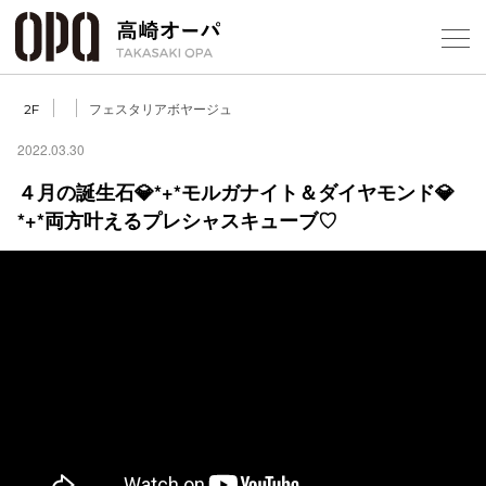
Foreign Customers
Select Language
▼
【
フェスタリアボヤージュ
2F
2022.03.30
４月の誕生石💎*+*モルガナイト＆ダイヤモンド💎
フロアガ
*+*両方叶えるプレシャスキューブ♡
ショップ
レストラ
施設案内
アクセス
スタッフ