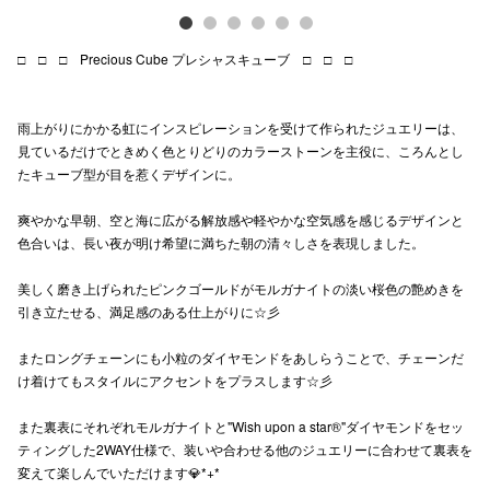
高崎オ
□ □ □ Precious Cube プレシャスキューブ □ □ □
新百合丘
三宮オ
雨上がりにかかる虹にインスピレーションを受けて作られたジュエリーは、
見ているだけでときめく色とりどりのカラーストーンを主役に、ころんとし
キャナルシ
たキューブ型が目を惹くデザインに。
那覇オ
爽やかな早朝、空と海に広がる解放感や軽やかな空気感を感じるデザインと
色合いは、長い夜が明け希望に満ちた朝の清々しさを表現しました。
美しく磨き上げられたピンクゴールドがモルガナイトの淡い桜色の艶めきを
引き立たせる、満足感のある仕上がりに☆彡
またロングチェーンにも小粒のダイヤモンドをあしらうことで、チェーンだ
横浜ビ
け着けてもスタイルにアクセントをプラスします☆彡
また裏表にそれぞれモルガナイトと"Wish upon a star®"ダイヤモンドをセッ
ティングした2WAY仕様で、装いや合わせる他のジュエリーに合わせて裏表を
変えて楽しんでいただけます💎*+*