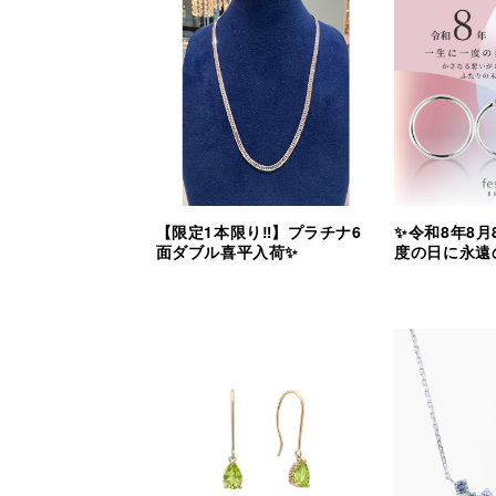
【限定1本限り‼︎】プラチナ6
✨令和8年8月
面ダブル喜平入荷✨
度の日に永遠