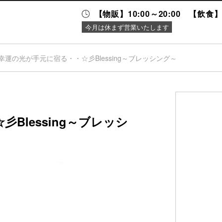
【物販】10:00～20:00 【飲食】1
今月は休まず営業いたします
幸運の光が手元に宿る・・☆彡Blessing～ブレッシング～
ニュース＆
施設案内
イベント
Blessing～ブレッシ