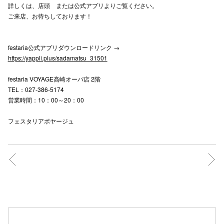
詳しくは、店頭 または公式アプリよりご覧ください。
ご来店、お待ちしております！
仙台フォ
festaria公式アプリダウンロードリンク →
https://yappli.plus/sadamatsu_31501
festaria VOYAGE高崎オーパ店 2階
TEL：027-386-5174
営業時間：10：00～20：00
フェスタリアボヤージュ