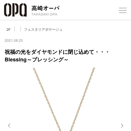
Foreign Customers
Select Language
▼
【
フェスタリアボヤージュ
2F
2021.08.20
祝福の光をダイヤモンドに閉じ込めて・・・
フロアガ
Blessing～ブレッシング～
ショップ
レストラ
施設案内
アクセス
スタッフ