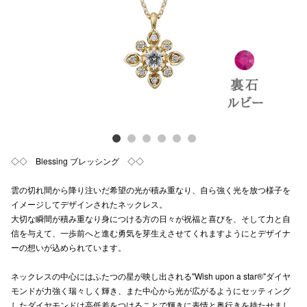
Previous
Next
電話でお
公式SNS
企業情報
お問い合わせ
◇◇ Blessing ブレッシング ◇◇
プライバシー
雲の切れ間から降り注いだ希望の光が積み重なり、自ら強く光を放つ様子を
利用規約
イメージしてデザインされたネックレス。
大切な瞬間が積み重なり身につける方の日々が祝福と喜びを、そして力と自
ソーシャルメ
信を与えて、一歩前へと進む勇気を芽生えさせてくれますようにとデザイナ
ーの想いが込められています。
ネックレスの中心にはふたつの星が映し出される"Wish upon a star®"ダイヤ
モンドが力強く瑞々しく輝き、また中心から光が広がるようにセッティング
秋田オ
したダイヤモンドは高低差をつけることで輝きに表情と奥行きを持たせまし