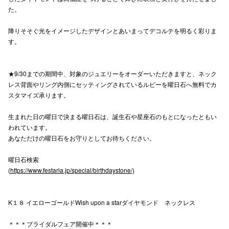
た。
高崎オ
降りそそぐ光をイメージしたデザインとあいまってデコルテを明るく彩りま
新百合丘
す。
三宮オ
★9/30までの期間中、対象のジュエリーをオーダーいただきますと、ネック
キャナルシ
レス背面やリング内側にセッティングされているルビーを曜日石へ無料でカ
スタマイズ承ります。
那覇オ
生まれた日の曜日で決まる曜日石は、誕生石や星座石のもとになったともい
われています。
あなただけの曜日石をお守りとしてお待ちください。
曜日石検索
(
https://www.festaria.jp/special/birthdaystone/)
横浜ビ
K１８ イエローゴールドWish upon a starダイヤモンド ネックレス
＊＊＊ブライダルフェア開催中＊＊＊