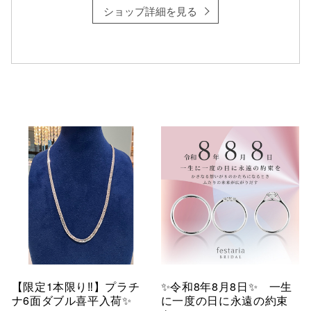
ショップ詳細を見る
【限定1本限り‼︎】プラチ
✨令和8年8月8日✨ 一生
ナ6面ダブル喜平入荷✨
に一度の日に永遠の約束