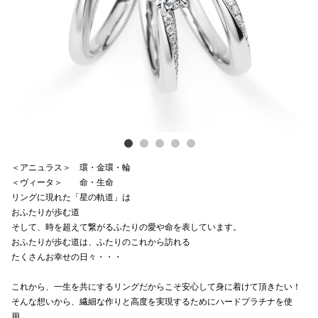
Previous
Next
電話でお
公式SNS
企業情報
お問い合わせ
＜アニュラス＞ 環・金環・輪
プライバシー
＜ヴィータ＞ 命・生命
リングに現れた「星の軌道」は
利用規約
おふたりが歩む道
そして、時を超えて繋がるふたりの愛や命を表しています。
ソーシャルメ
おふたりが歩む道は、ふたりのこれから訪れる
たくさんお幸せの日々・・・
これから、一生を共にするリングだからこそ安心して身に着けて頂きたい！
そんな想いから、繊細な作りと高度を実現するためにハードプラチナを使
秋田オ
用。