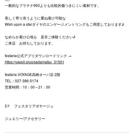
一般的なプラチナ950よりも比較的傷つきにくい素材です。
高崎オ
美しく寄り添うように重ね着け可能な
新百合丘
Wish upon a starダイヤのエンゲージメントリングもご用意しております♪
三宮オ
なめらか着け心地も 是非ご体験ください♪
ご来店 お待ちしております。
キャナルシ
festaria公式アプリダウンロードリンク →
那覇オ
https://yappli.plus/sadamatsu_31501
festaria VOYAGE高崎オーパ店 2階
TEL：027-386-5174
営業時間：10：00～21：00
横浜ビ
2Ｆ フェスタリアボヤージュ
ジュエリー/アクセサリー