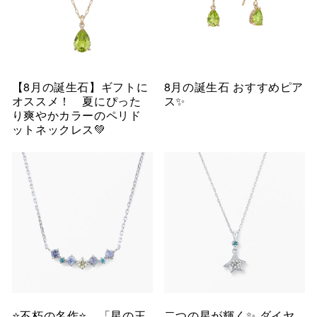
【8月の誕生石】ギフトに
8月の誕生石 おすすめピア
オススメ！ 夏にぴった
ス✨
り爽やかカラーのペリド
ットネックレス💚
⭐️不朽の名作⭐️ 「星の王
二つの星が輝く✨ ダイヤ