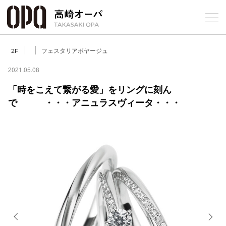
Foreign Customers
Select Language
▼
【
フェスタリアボヤージュ
2F
2021.05.08
「時をこえて繋がる愛」をリングに刻ん
フロアガ
で ・・・アニュラスヴィータ・・・
ショップ
レストラ
施設案内
アクセス
スタッフ