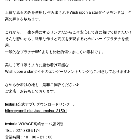
高崎オ
上質な原石のみを使用し 生み出されるWish upon a starダイヤモンドは、至
高の輝きを放ちます。
新百合丘
これから、一生を共にするリングだからこそ安心して身に着けて頂きたい！
三宮オ
そんな想いから、繊細な作りと高度を実現するためにハードプラチナを使
用。
キャナルシ
一般的なプラチナ950よりも比較的傷つきにくい素材です。
那覇オ
美しく寄り添うように重ね着け可能な
Wish upon a starダイヤのエンゲージメントリングもご用意しております♪
なめらか着け心地も 是非ご体験ください♪
ご来店 お待ちしております。
festaria公式アプリダウンロードリンク →
横浜ビ
https://yappli.plus/sadamatsu_31501
festaria VOYAGE高崎オーパ店 2階
TEL：027-386-5174
営業時間：10：00～21：00