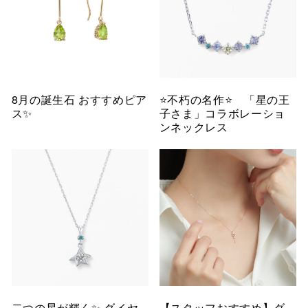
8月の誕生石 おすすめピア
⭐️不朽の名作⭐️ 「星の王
ス✨
子さま」コラボレーショ
ンネックレス
二つの星が輝く✨ ダイヤ
【スタッフおすすめ】ダ