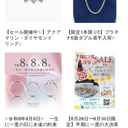
【セール開催中✨】アクア
【限定1本限り‼︎】プラチ
マリン・ダイヤモンド
ナ6面ダブル喜平入荷✨
リング♩
✨令和8年8月8日✨ 一生
【8月28日〜8月30日限
に一度の日に永遠の約束
定】半期に一度の大決算