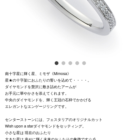
Previous
Next
電話でお
公式SNS
企業情報
お問い合わせ
南十字星に輝く星、ミモザ《Mimosa》
プライバシー
星★の十字架におふたりの誓いを込めて・・・・。
ダイヤモンドを贅沢に敷き詰めたアームが
利用規約
お手元に華やかさを添えてくれます。
中央のダイヤモンドを、輝く王冠の石枠でかかげる
ソーシャルメ
エレガントなエンゲージリングです。
センターストーンには、フェスタリアのオリジナルカット
Wish upon a starダイヤモンドをセッティング。
小さな星は 現在のおふたり
秋田オ
大きな星は 幸せに輝く未来のおふたりの象徴です☆彡