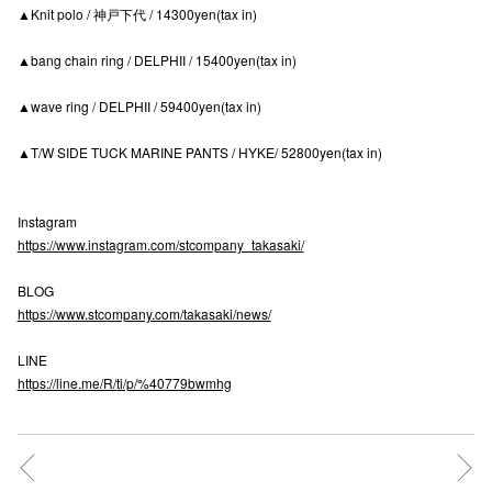
▲Knit polo / 神戸下代 / 14300yen(tax in)
高崎オ
▲bang chain ring / DELPHII / 15400yen(tax in)
新百合丘
▲wave ring / DELPHII / 59400yen(tax in)
三宮オ
▲T/W SIDE TUCK MARINE PANTS / HYKE/ 52800yen(tax in)
キャナルシ
那覇オ
Instagram
https://www.instagram.com/stcompany_takasaki/
BLOG
https://www.stcompany.com/takasaki/news/
LINE
横浜ビ
https://line.me/R/ti/p/%40779bwmhg