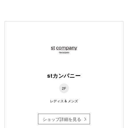
仙台フォ
stカンパニー
2F
レディス & メンズ
ショップ詳細を見る