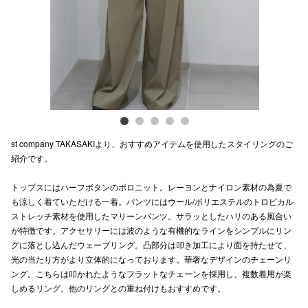
電話でお
公式SNS
企業情報
st company TAKASAKIより、おすすめアイテムを使用したスタイリングのご
お問い合わせ
紹介です。
プライバシー
トップスにはハーフボタンのポロニット。レーヨンとナイロン素材の為夏で
利用規約
も涼しく着ていただける一着。パンツにはウール/ポリエステルのトロピカル
ストレッチ素材を使用したマリーンパンツ。サラッとしたハリのある風合い
ソーシャルメ
が特徴です。アクセサリーには波のような有機的なラインをシンプルにリン
グに落とし込んだウェーブリング。凸部分は叩き加工により面を持たせて、
光の当たり方がより立体的になっております。華奢なデザインのチェーンリ
ング。こちらは叩かれたようなフラットなチェーンを採用し、複数着用が楽
しめるリング。他のリングとの重ね付けもおすすめです。
秋田オ