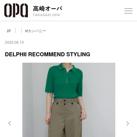
Foreign Customers
Select Language
▼
【
stカンパニー
2F
2026.06.10
DELPHII RECOMMEND STYLING
フロアガ
ショップ
レストラ
施設案内
アクセス
Previous
Next
スタッフ