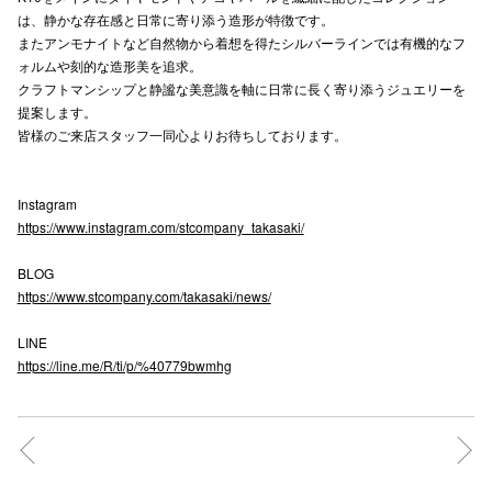
は、静かな存在感と日常に寄り添う造形が特徴です。
高崎オ
またアンモナイトなど自然物から着想を得たシルバーラインでは有機的なフ
ォルムや刻的な造形美を追求。
新百合丘
クラフトマンシップと静謐な美意識を軸に日常に長く寄り添うジュエリーを
提案します。
三宮オ
皆様のご来店スタッフ一同心よりお待ちしております。
キャナルシ
Instagram
那覇オ
https://www.instagram.com/stcompany_takasaki/
BLOG
https://www.stcompany.com/takasaki/news/
LINE
https://line.me/R/ti/p/%40779bwmhg
横浜ビ