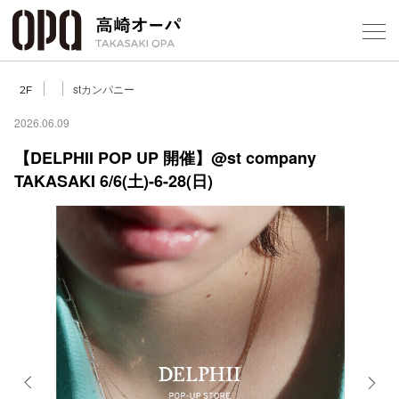
Foreign Customers
Select Language
▼
【
stカンパニー
2F
2026.06.09
【DELPHII POP UP 開催】@st company
フロアガ
TAKASAKI 6/6(土)-6-28(日)
ショップ
レストラ
施設案内
アクセス
スタッフ