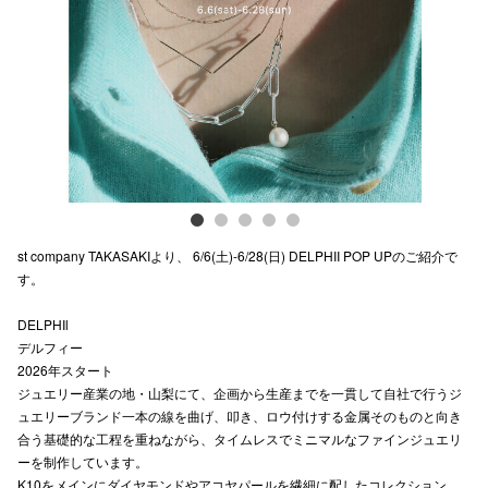
Previous
Next
電話でお
公式SNS
企業情報
お問い合わせ
st company TAKASAKIより、 6/6(土)-6/28(日) DELPHII POP UPのご紹介で
プライバシー
す。
利用規約
DELPHIl
デルフィー
ソーシャルメ
2026年スタート
ジュエリー産業の地・山梨にて、企画から生産までを一貫して自社で行うジ
ュエリーブランド一本の線を曲げ、叩き、ロウ付けする金属そのものと向き
合う基礎的な工程を重ねながら、タイムレスでミニマルなファインジュエリ
ーを制作しています。
秋田オ
K10をメインにダイヤモンドやアコヤパールを繊細に配したコレクション