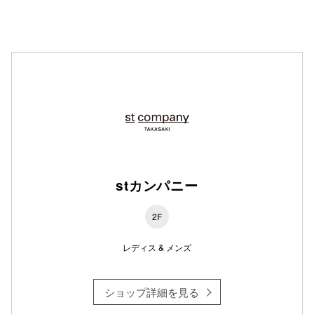
仙台フォ
stカンパニー
2F
レディス & メンズ
ショップ詳細を見る