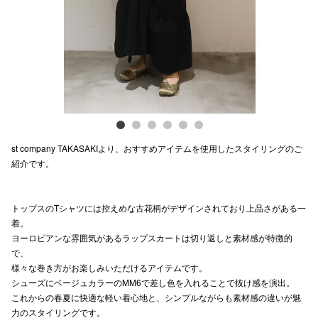
電話でお
公式SNS
企業情報
st company TAKASAKIより、おすすめアイテムを使用したスタイリングのご
お問い合わせ
紹介です。
プライバシー
利用規約
トップスのTシャツには控えめな古花柄がデザインされており上品さがある一
着。
ソーシャルメ
ヨーロピアンな雰囲気があるラップスカートは切り返しと素材感が特徴的
で、
様々な巻き方がお楽しみいただけるアイテムです。
シューズにベージュカラーのMM6で差し色を入れることで抜け感を演出。
これからの春夏に快適な軽い着心地と、シンプルながらも素材感の違いが魅
力のスタイリングです。
秋田オ