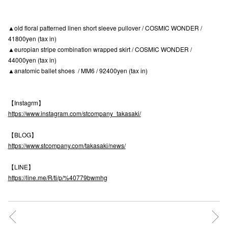
高崎オ
▲old floral patterned linen short sleeve pullover / COSMIC WONDER /
新百合丘
41800yen (tax in)
▲europian stripe combination wrapped skirt / COSMIC WONDER /
三宮オ
44000yen (tax in)
▲anatomic ballet shoes / MM6 / 92400yen (tax in)
キャナルシ
那覇オ
【Instagrm】
https://www.instagram.com/stcompany_takasaki/
【BLOG】
https://www.stcompany.com/takasaki/news/
【LINE】
横浜ビ
https://line.me/R/ti/p/%40779bwmhg