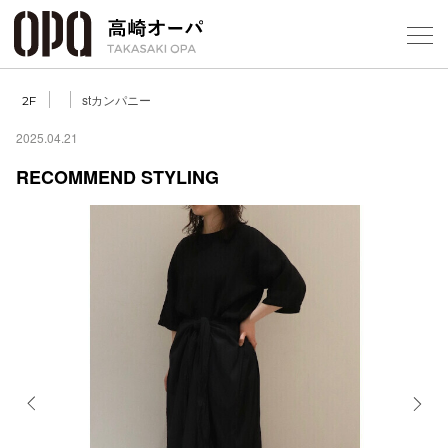
Foreign Customers
Select Language
▼
【
stカンパニー
2F
2025.04.21
RECOMMEND STYLING
フロアガ
ショップ
レストラ
施設案内
アクセス
Previous
Next
スタッフ