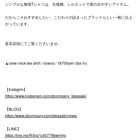
シンプルな無地Tシャツは、生地感、シルエットで差の出やすいアイテム。
高崎オ
だからこそおすすめしたい、こだわりの詰まったブランドらしい一枚に仕上
新百合丘
がっています。
三宮オ
是非店頭にてご覧くださいませ。
キャナルシ
那覇オ
▲crew neck tee shirt / nowos / 18700yen (tax in)
【Instagrm】
https://www.instagram.com/stcompany_takasaki/
横浜ビ
【BLOG】
https://www.stcompany.com/takasaki/news/
【LINE】
https://line.me/R/ti/p/%40779bwmhg