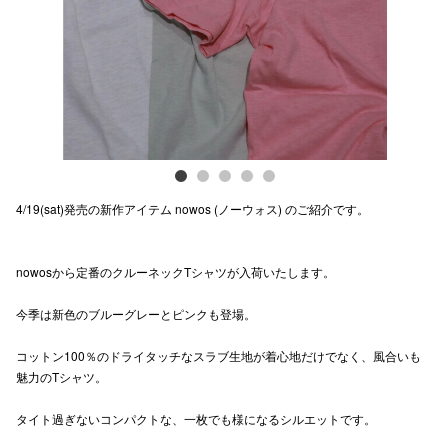
電話でお
公式SNS
企業情報
4/19(sat)発売の新作アイテム nowos (ノーウォス) のご紹介です。
お問い合わせ
プライバシー
nowosから定番のクルーネックTシャツが入荷いたします。
利用規約
今季は新色のブルーグレーとピンクも登場。
ソーシャルメ
コットン100％のドライタッチなスラブ生地が着心地だけでなく、風合いも
魅力のTシャツ。
タイト過ぎないコンパクトな、一枚でも様になるシルエットです。
秋田オ