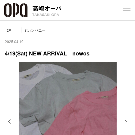
Foreign Customers
Select Language
▼
【
stカンパニー
2F
2025.04.19
4/19(Sat) NEW ARRIVAL nowos
フロアガ
ショップ
レストラ
施設案内
アクセス
Previous
Next
スタッフ