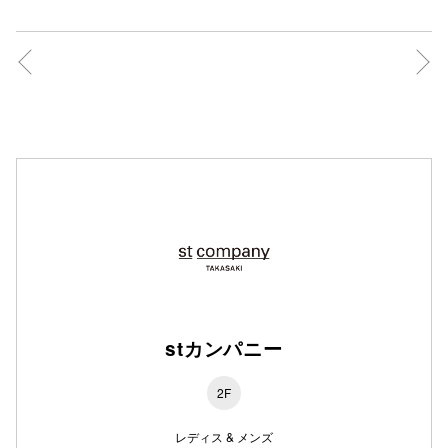
仙台フォ
stカンパニー
2F
レディス & メンズ