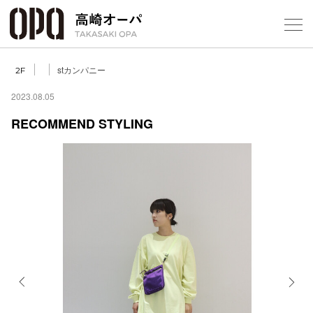
Foreign Customers
Select Language
▼
【
stカンパニー
2F
2023.08.05
RECOMMEND STYLING
フロアガ
ショップ
レストラ
施設案内
アクセス
Previous
Next
スタッフ