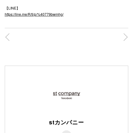
【LINE】
https://line.me/R/ti/p/%40779bwmhg/
仙台フォ
stカンパニー