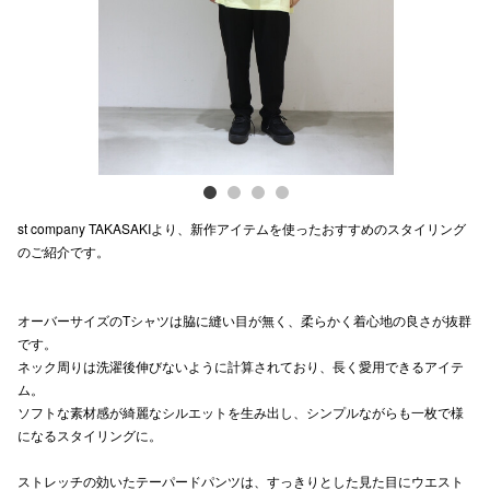
電話でお
公式SNS
企業情報
st company TAKASAKIより、新作アイテムを使ったおすすめのスタイリング
お問い合わせ
のご紹介です。
プライバシー
利用規約
オーバーサイズのTシャツは脇に縫い目が無く、柔らかく着心地の良さが抜群
です。
ソーシャルメ
ネック周りは洗濯後伸びないように計算されており、長く愛用できるアイテ
ム。
ソフトな素材感が綺麗なシルエットを生み出し、シンプルながらも一枚で様
になるスタイリングに。
ストレッチの効いたテーパードパンツは、すっきりとした見た目にウエスト
秋田オ