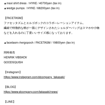
▲maxi shirt dress / HYKE / 40700yen (tax in)
高崎オ
▲wedge pumps / HYKE / 68200yen (tax in)
新百合丘
【FACETASM】
ファセッタズムとエルゴポックのコラボ―レーションアイテム。
三宮オ
繊細で特徴的な柄が一面にデザインされたショルダーバッグはスマホや小物
などを入れるのに丁度いいサイズ感になっております。
キャナルシ
▲facetasm×hergopoch / FACETASM / 19800yen (tax in)
那覇オ
同時発売
HENRIK VIBSKOV
GOODSQUISH
【Instagram】
https://www.instagram.com/stcompany_takasaki/
横浜ビ
【BLOG】
https://www.stcompany.com/takasaki/news/
【LINE】