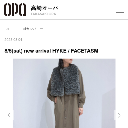
Foreign Customers
Select Language
▼
【
stカンパニー
2F
2023.08.04
8/5(sat) new arrival HYKE / FACETASM
フロアガ
ショップ
レストラ
施設案内
アクセス
Previous
Next
スタッフ