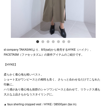
電話でお
公式SNS
企業情報
st company TAKASAKIより、8/5(sat)から発売するHYKE（ハイク）、
お問い合わせ
FACETASM（ファセッタズム）の新作アイテムのご紹介です。
プライバシー
【HYKE】
利用規約
柔らかく着心地も軽いベスト。
ソーシャルメ
ショート丈がワンピースとの相性も良く、さらっと合わせるだけでこなれた
印象に。
ハリ感があり着心地も抜群のシャツワンピースと合わせて、リラックス感も
大人な上品さもかなうスタイリングに。
▲ faux sherling cropped vest / HYKE / 38500yen (tax in)
秋田オ