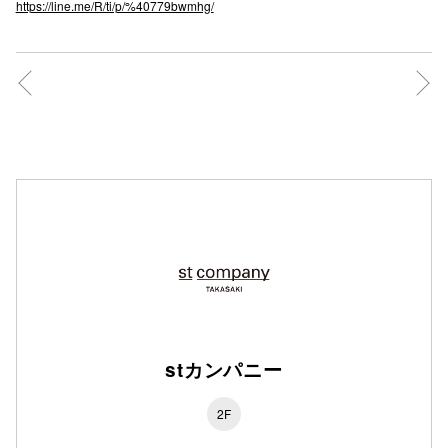
https://line.me/R/ti/p/%40779bwmhg/
仙台フォ
stカンパニー
2F