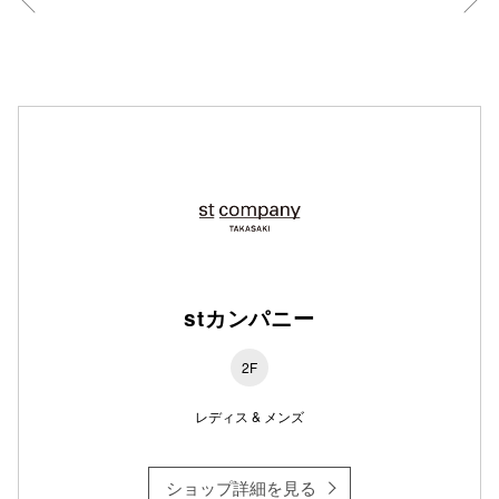
仙台フォ
stカンパニー
2F
レディス & メンズ
ショップ詳細を見る