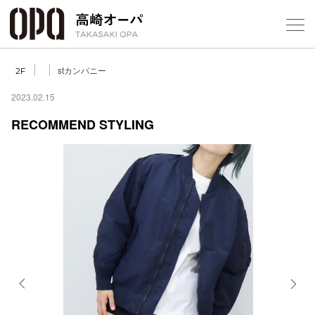
Foreign Customers
Select Language
▼
【
stカンパニー
2F
2023.02.15
RECOMMEND STYLING
フロアガ
ショップ
レストラ
施設案内
アクセス
Previous
Next
スタッフ