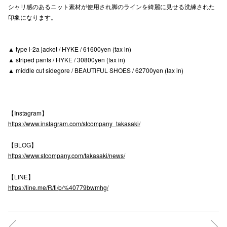
シャリ感のあるニット素材が使用され脚のラインを綺麗に見せる洗練された
高崎オ
印象になります。
新百合丘
▲ type l-2a jacket / HYKE / 61600yen (tax in)
三宮オ
▲ striped pants / HYKE / 30800yen (tax in)
▲ middle cut sidegore / BEAUTIFUL SHOES / 62700yen (tax in)
キャナルシ
那覇オ
【Instagram】
https://www.instagram.com/stcompany_takasaki/
【BLOG】
https://www.stcompany.com/takasaki/news/
横浜ビ
【LINE】
https://line.me/R/ti/p/%40779bwmhg/