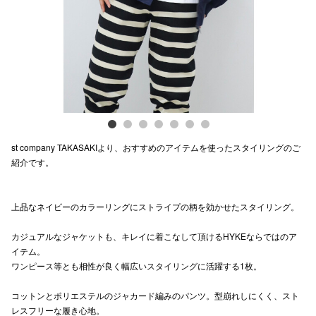
電話でお
公式SNS
企業情報
st company TAKASAKIより、おすすめのアイテムを使ったスタイリングのご
お問い合わせ
紹介です。
プライバシー
利用規約
上品なネイビーのカラーリングにストライプの柄を効かせたスタイリング。
ソーシャルメ
カジュアルなジャケットも、キレイに着こなして頂けるHYKEならではのア
イテム。
ワンピース等とも相性が良く幅広いスタイリングに活躍する1枚。
コットンとポリエステルのジャカード編みのパンツ。型崩れしにくく、スト
レスフリーな履き心地。
秋田オ