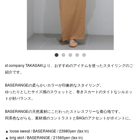
電話でお
公式SNS
企業情報
st company TAKASAKIより、おすすめのアイテムを使ったスタイリングのご
お問い合わせ
紹介です。
プライバシー
BASERANGEの柔らかいカラーが印象的なスタイリング。
利用規約
ゆったりとしたサイズ感のスウェットと、巻きスカートのタイトなシルエッ
トが好バランス。
ソーシャルメ
BASERANGEの天然素材にこだわったストレスフリーな着心地です。
同系色ながらも、素材感のコントラストとBAGのアクセントがポイントに。
▲ loose sweat / BASERANGE / 23980yen (tax in)
▲ brig skirt / BASERANGE / 21560yen (tax in)
秋田オ