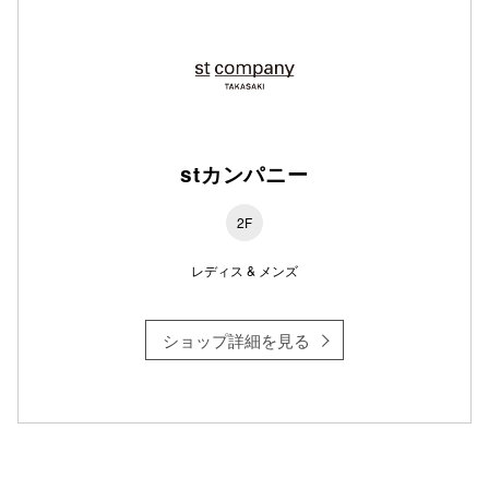
仙台フォ
stカンパニー
2F
レディス & メンズ
ショップ詳細を見る