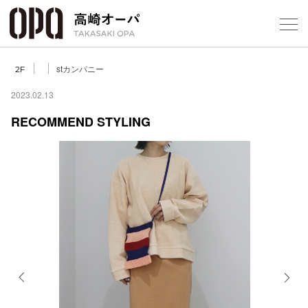
Foreign Customers
Select Language
▼
【
stカンパニー
2F
2023.02.13
RECOMMEND STYLING
フロアガ
ショップ
レストラ
施設案内
アクセス
Previous
Next
スタッフ