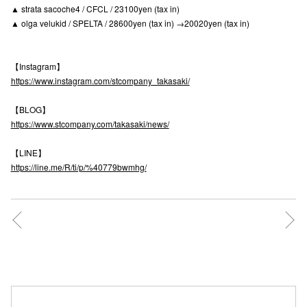
▲ strata sacoche4 / CFCL / 23100yen (tax in)
高崎オ
▲ olga velukid / SPELTA / 28600yen (tax in) →20020yen (tax in)
新百合丘
【Instagram】
三宮オ
https://www.instagram.com/stcompany_takasaki/
キャナルシ
【BLOG】
https://www.stcompany.com/takasaki/news/
那覇オ
【LINE】
https://line.me/R/ti/p/%40779bwmhg/
横浜ビ