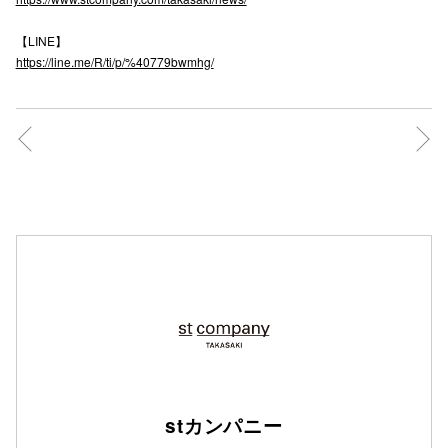
【LINE】
https://line.me/R/ti/p/%40779bwmhg/
stカンパニー