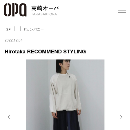
Foreign Customers
Select Language
▼
【
stカンパニー
2F
2022.12.04
Hirotaka RECOMMEND STYLING
フロアガ
ショップ
レストラ
施設案内
アクセス
Previous
Next
スタッフ