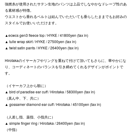
強撚糸が使用されたサテン生地のパンツは上品でしなやかなドレープ性のあ
高崎オ
る素材感が特徴。
ウエストから垂れるベルトは結んでいただいても垂らしたままでもお好みの
新百合丘
スタイルでお使いいただけます。
三宮オ
▲ecwcs gen3 fleece top / HYKE / 41800yen (tax in)
▲ tulle wrap skirt / HYKE / 27500yen (tax in)
キャナルシ
▲ twist satin pants / HYKE / 26400yen (tax in)
那覇オ
Hirotakaのイヤーカフやリングを重ねて付けて頂いてもさらに、華やかにな
り、コーディネートのバランスを引き締めてくれるデザインがポイントで
す。
（イヤーカフ上から順に）
▲ bird of paradise ear cuff / Hirotaka / 58300yen (tax in)
（真ん中、下、共に）
横浜ビ
▲ gossamer diamond ear cuff / Hirotaka / 45100yen (tax in)
（人差し指、薬指、小指共に）
▲ simple finger ring / Hirotaka / 26400yen (tax in)
（中指）