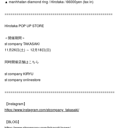
▲ manhhatan diamond ring / Hirotaka / 66000yen (tax in)
======================================================
仙台フォ
Hirotaka POP UP STORE
＜開催期間＞
st company TAKASAKI
11月26日(土) ～ 12月18日(日)
同時開催店舗はこちら
st company KIRYU
st company onlinestore
=======================================================
【Instagram】
https://www.instagram.com/stcompany_takasaki/
【BLOG】
https://www.stcompany.com/takasaki/news/