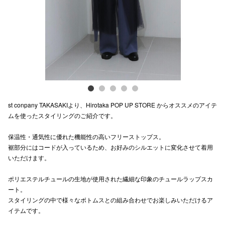
電話でお
公式SNS
企業情報
st conpany TAKASAKIより、Hirotaka POP UP STORE からオススメのアイテ
お問い合わせ
ムを使ったスタイリングのご紹介です。
プライバシー
保温性・通気性に優れた機能性の高いフリーストップス。
利用規約
裾部分にはコードが入っているため、お好みのシルエットに変化させて着用
いただけます。
ソーシャルメ
ポリエステルチュールの生地が使用された繊細な印象のチュールラップスカ
ート。
スタイリングの中で様々なボトムスとの組み合わせでお楽しみいただけるア
イテムです。
秋田オ