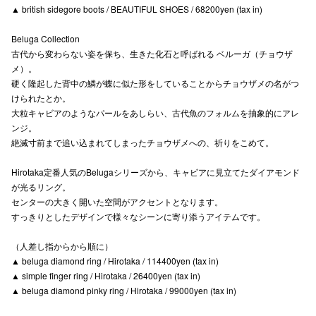
▲ british sidegore boots / BEAUTIFUL SHOES / 68200yen (tax in)
高崎オ
Beluga Collection
新百合丘
古代から変わらない姿を保ち、生きた化石と呼ばれる ベルーガ（チョウザ
メ）。
三宮オ
硬く隆起した背中の鱗が蝶に似た形をしていることからチョウザメの名がつ
けられたとか。
キャナルシ
大粒キャビアのようなパールをあしらい、古代魚のフォルムを抽象的にアレ
ンジ。
那覇オ
絶滅寸前まで追い込まれてしまったチョウザメへの、祈りをこめて。
Hirotaka定番人気のBelugaシリーズから、キャビアに見立てたダイアモンド
が光るリング。
センターの大きく開いた空間がアクセントとなります。
すっきりとしたデザインで様々なシーンに寄り添うアイテムです。
横浜ビ
（人差し指からから順に）
▲ beluga diamond ring / Hirotaka / 114400yen (tax in)
▲ simple finger ring / Hirotaka / 26400yen (tax in)
▲ beluga diamond pinky ring / Hirotaka / 99000yen (tax in)