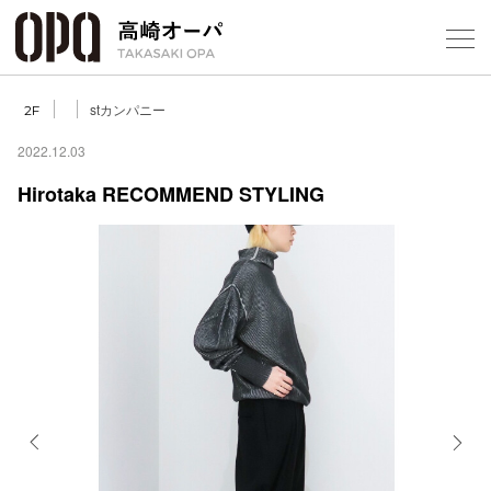
Foreign Customers
Select Language
▼
【
stカンパニー
2F
2022.12.03
Hirotaka RECOMMEND STYLING
フロアガ
ショップ
レストラ
施設案内
アクセス
Previous
Next
スタッフ