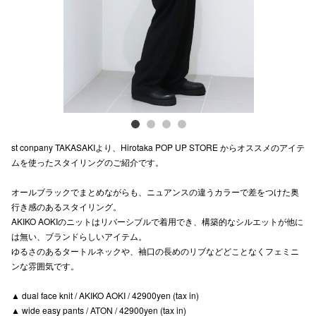
電話でお
公式SNS
企業情報
st conpany TAKASAKIより、Hirotaka POP UP STORE からオススメのアイテ
お問い合わせ
ムを使ったスタイリングのご紹介です。
プライバシー
オールブラックでまとめながらも、ニュアンスの違うカラーで差をつけた奥
利用規約
行き感のあるスタイリング。
AKIKO AOKIのニットはリバーシブルで着用でき、構築的なシルエットが他に
ソーシャルメ
は無い、ブランドらしいアイテム。
ゆるさのあるタートルネックや、袖口の長めのリブなどどことなくフェミニ
ンな雰囲気です。
▲ dual face knit / AKIKO AOKI / 42900yen (tax in)
▲ wide easy pants / ATON / 42900yen (tax in)
秋田オ