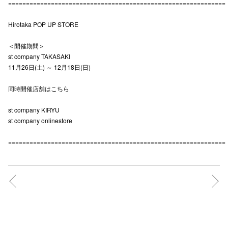
=============================================================
Hirotaka POP UP STORE
仙台フォ
＜開催期間＞
st company TAKASAKI
11月26日(土) ～ 12月18日(日)
同時開催店舗はこちら
st company KIRYU
st company onlinestore
=============================================================