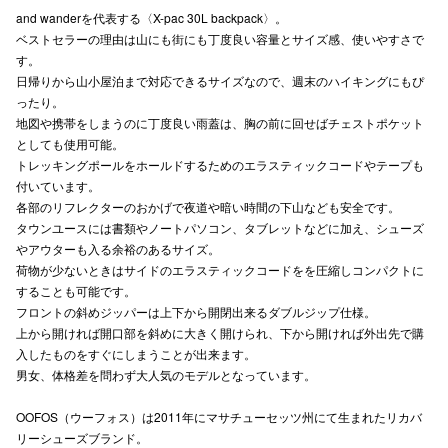
and wanderを代表する〈X-pac 30L backpack〉。
高崎オ
ベストセラーの理由は山にも街にも丁度良い容量とサイズ感、使いやすさで
す。
新百合丘
日帰りから山小屋泊まで対応できるサイズなので、週末のハイキングにもぴ
ったり。
三宮オ
地図や携帯をしまうのに丁度良い雨蓋は、胸の前に回せばチェストポケット
としても使用可能。
キャナルシ
トレッキングポールをホールドするためのエラスティックコードやテープも
付いています。
那覇オ
各部のリフレクターのおかげで夜道や暗い時間の下山なども安全です。
タウンユースには書類やノートパソコン、タブレットなどに加え、シューズ
やアウターも入る余裕のあるサイズ。
荷物が少ないときはサイドのエラスティックコードをを圧縮しコンパクトに
することも可能です。
フロントの斜めジッパーは上下から開閉出来るダブルジップ仕様。
上から開ければ開口部を斜めに大きく開けられ、下から開ければ外出先で購
横浜ビ
入したものをすぐにしまうことが出来ます。
男女、体格差を問わず大人気のモデルとなっています。
OOFOS（ウーフォス）は2011年にマサチューセッツ州にて生まれたリカバ
リーシューズブランド。