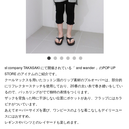
Previous
Next
電話でお
公式SNS
企業情報
お問い合わせ
st company TAKASAKI にて開催されている「 and wander 」のPOP UP
プライバシー
STORE のアイテムのご紹介です。
クールマックスを用いたコットン混のリップ素材のプルオーバーは、部分的
利用規約
にリフレクターステッチを使用しており、20番の太い糸で巻き縫いをしてい
るので、パッカリングがでて独特の表情をつくります。
ソーシャルメ
ザックを背負った時に干渉しない位置にポケットがあり、フラップにはカラ
ビナがついています。
あえてオーバーサイズを選び、ワンピースのような着こなしもデイリーユー
スにはおすすめ。
レギンスやパンツとのレイヤードも楽しめます。
秋田オ