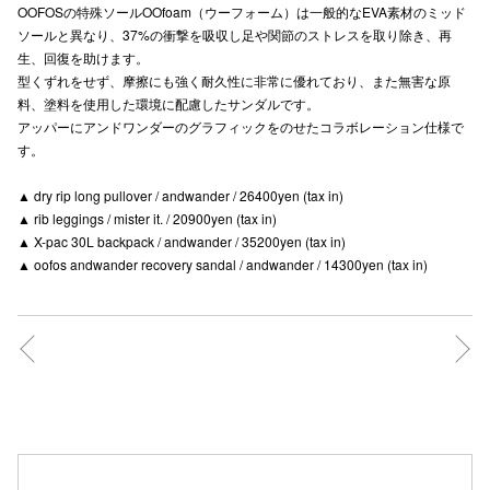
OOFOSの特殊ソールOOfoam（ウーフォーム）は一般的なEVA素材のミッド
ソールと異なり、37%の衝撃を吸収し足や関節のストレスを取り除き、再
生、回復を助けます。
仙台フォ
型くずれをせず、摩擦にも強く耐久性に非常に優れており、また無害な原
料、塗料を使用した環境に配慮したサンダルです。
アッパーにアンドワンダーのグラフィックをのせたコラボレーション仕様で
す。
▲ dry rip long pullover / andwander / 26400yen (tax in)
▲ rib leggings / mister it. / 20900yen (tax in)
▲ X-pac 30L backpack / andwander / 35200yen (tax in)
▲ oofos andwander recovery sandal / andwander / 14300yen (tax in)