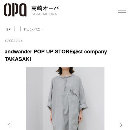
Foreign Customers
Select Language
▼
【
stカンパニー
2F
2022.06.02
andwander POP UP STORE@st company
フロアガ
TAKASAKI
ショップ
レストラ
施設案内
アクセス
スタッフ