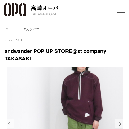
Foreign Customers
Select Language
▼
【
stカンパニー
2F
2022.06.01
andwander POP UP STORE@st company
フロアガ
TAKASAKI
ショップ
レストラ
施設案内
アクセス
スタッフ