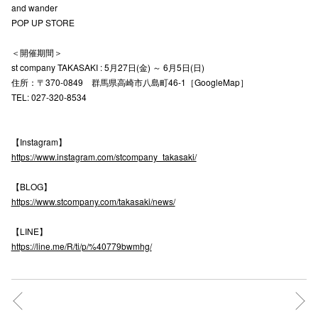
and wander
POP UP STORE
仙台フォ
＜開催期間＞
st company TAKASAKI : 5月27日(金) ～ 6月5日(日)
住所：〒370-0849 群馬県高崎市八島町46-1［GoogleMap］
TEL: 027-320-8534
【Instagram】
https://www.instagram.com/stcompany_takasaki/
【BLOG】
https://www.stcompany.com/takasaki/news/
【LINE】
https://line.me/R/ti/p/%40779bwmhg/