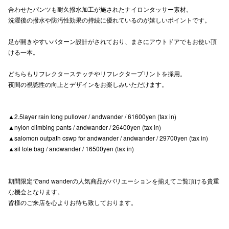
合わせたパンツも耐久撥水加工が施されたナイロンタッサー素材。
高崎オ
洗濯後の撥水や防汚性効果の持続に優れているのが嬉しいポイントです。
新百合丘
足が開きやすいパターン設計がされており、まさにアウトドアでもお使い頂
ける一本。
三宮オ
どちらもリフレクターステッチやリフレクタープリントを採用。
キャナルシ
夜間の視認性の向上とデザインをお楽しみいただけます。
那覇オ
▲2.5layer rain long pullover / andwander / 61600yen (tax in)
▲nylon climbing pants / andwander / 26400yen (tax in)
▲salomon outpath cswp for andwander / andwander / 29700yen (tax in)
▲sil tote bag / andwander / 16500yen (tax in)
横浜ビ
期間限定でand wanderの人気商品がバリエーションを揃えてご覧頂ける貴重
な機会となります。
皆様のご来店を心よりお待ち致しております。