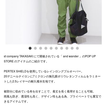
Previous
Next
電話でお
公式SNS
企業情報
お問い合わせ
st company TAKASAKI にて開催されている「 and wander 」のPOP UP
プライバシー
STORE のアイテムのご紹介です。
利用規約
PERTEX SHIELDを使用しているレインロングプルオーバー。
20デニールナイロンに7ミクロンの無孔膜ポリウレタンフィルムをラミネー
ソーシャルメ
トした2.5レイヤーの耐久撥水生地です。
裾部分に収めている布を出すことで、着丈を長く着用することも可能。
雨風も防ぎ、透湿性も高く、デザイン性もある為、プライベートでも重宝で
きるアイテムです。
秋田オ