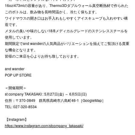
16oz/473mlの容量があり、Thermo3Dダブルウォール真空断熱材で作られた
高崎オ
このボトルは、飲み物を長時間温かく、冷たく保ちます。
ワイドマウスの開き口はお手入れもしやすくアイスキューブも入れやすい構
新百合丘
造です。
メタルの臭いや味のしない18/8メディカルグレードのステンレススチールを
三宮オ
使用しています。
期間限定でand wanderの人気商品がバリエーションを揃えてご覧頂ける貴重
キャナルシ
な機会となります。
皆様のご来店を心よりお待ち致しております。
那覇オ
and wander
POP UP STORE
＜開催期間＞
st company TAKASAKI : 5月27日(金) ～ 6月5日(日)
住所：〒370-0849 群馬県高崎市八島町46-1［GoogleMap］
横浜ビ
TEL: 027-320-8534
【Instagram】
https://www.instagram.com/stcompany_takasaki/