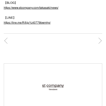
【BLOG】
https://www.stcompany.com/takasaki/news/
仙台フォ
【LINE】
https://line.me/R/ti/p/%40779bwmhg/