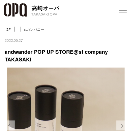
Foreign Customers
Select Language
▼
【
stカンパニー
2F
2022.05.27
andwander POP UP STORE@st company
フロアガ
TAKASAKI
ショップ
レストラ
施設案内
アクセス
スタッフ