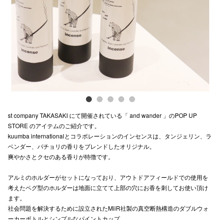
Previous
Next
電話でお
公式SNS
企業情報
お問い合わせ
st company TAKASAKI にて開催されている「 and wander 」のPOP UP
プライバシー
STORE のアイテムのご紹介です。
kuumba internationalとコラボレーションのインセンスは、タンジェリン、ラ
利用規約
ベンダー、パチョリの香りをブレンドしたオリジナル。
爽やかさとクセのある香りが特徴です。
ソーシャルメ
アルミのホルダーがセットになっており、アウトドアフィールドでの使用を
考えたペグ型のホルダーは地面に立てて上部の穴にお香を刺してお使い頂け
ます。
社会問題を解決するために設立されたMiiR社製の真空断熱構造のダブルウォ
秋田オ
ーカーボトルとシンプルなパイントカップ。