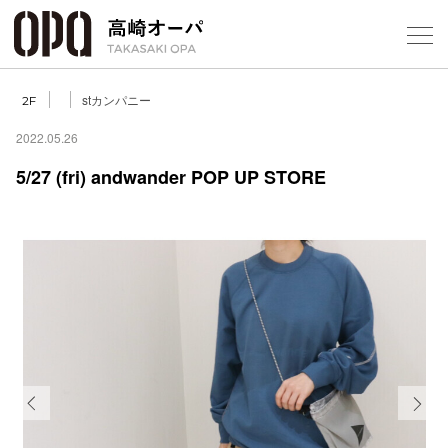
Foreign Customers
Select Language
▼
【
stカンパニー
2F
2022.05.26
5/27 (fri) andwander POP UP STORE
フロアガ
ショップ
レストラ
施設案内
アクセス
Previous
Next
スタッフ