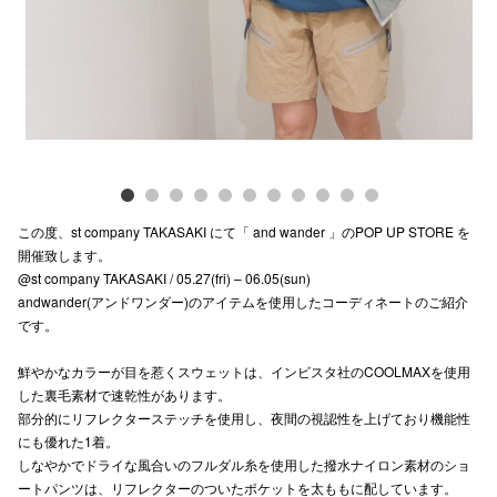
電話でお
公式SNS
企業情報
この度、st company TAKASAKI にて「 and wander 」のPOP UP STORE を
お問い合わせ
開催致します。
@st company TAKASAKI / 05.27(fri) – 06.05(sun)
プライバシー
andwander(アンドワンダー)のアイテムを使用したコーディネートのご紹介
利用規約
です。
ソーシャルメ
鮮やかなカラーが目を惹くスウェットは、インビスタ社のCOOLMAXを使用
した裏毛素材で速乾性があります。
部分的にリフレクターステッチを使用し、夜間の視認性を上げており機能性
にも優れた1着。
しなやかでドライな風合いのフルダル糸を使用した撥水ナイロン素材のショ
ートパンツは、リフレクターのついたポケットを太ももに配しています。
秋田オ