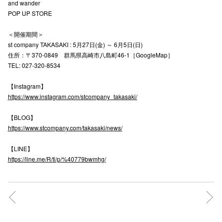
and wander
POP UP STORE
仙台フォ
＜開催期間＞
st company TAKASAKI : 5月27日(金) ～ 6月5日(日)
住所：〒370-0849 群馬県高崎市八島町46-1［GoogleMap］
TEL: 027-320-8534
【Instagram】
https://www.instagram.com/stcompany_takasaki/
【BLOG】
https://www.stcompany.com/takasaki/news/
【LINE】
https://line.me/R/ti/p/%40779bwmhg/