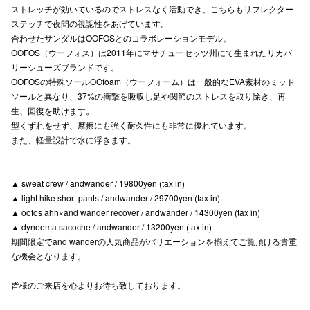
ストレッチが効いているのでストレスなく活動でき、こちらもリフレクター
高崎オ
ステッチで夜間の視認性をあげています。
合わせたサンダルはOOFOSとのコラボレーションモデル。
新百合丘
OOFOS（ウーフォス）は2011年にマサチューセッツ州にて生まれたリカバ
リーシューズブランドです。
三宮オ
OOFOSの特殊ソールOOfoam（ウーフォーム）は一般的なEVA素材のミッド
ソールと異なり、37%の衝撃を吸収し足や関節のストレスを取り除き、再
キャナルシ
生、回復を助けます。
型くずれをせず、摩擦にも強く耐久性にも非常に優れています。
那覇オ
また、軽量設計で水に浮きます。
▲ sweat crew / andwander / 19800yen (tax in)
▲ light hike short pants / andwander / 29700yen (tax in)
▲ oofos ahh×and wander recover / andwander / 14300yen (tax in)
▲ dyneema sacoche / andwander / 13200yen (tax in)
横浜ビ
期間限定でand wanderの人気商品がバリエーションを揃えてご覧頂ける貴重
な機会となります。
皆様のご来店を心よりお待ち致しております。