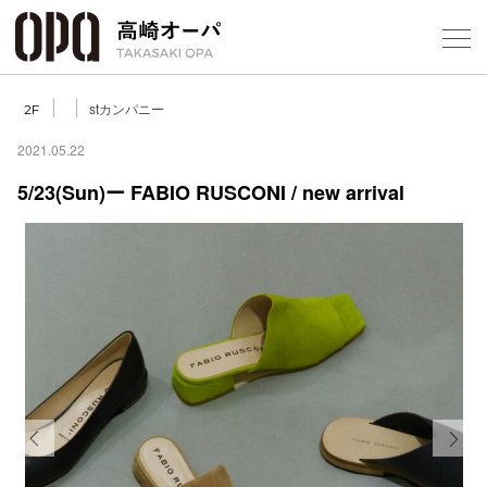
Foreign Customers
Select Language
▼
【
stカンパニー
2F
2021.05.22
5/23(Sun)ー FABIO RUSCONI / new arrival
フロアガ
ショップ
レストラ
施設案内
アクセス
Previous
Next
スタッフ