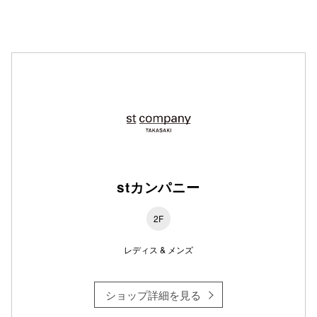
仙台フォ
stカンパニー
2F
レディス & メンズ
ショップ詳細を見る