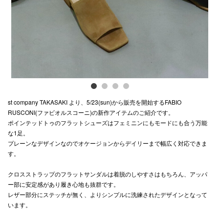
電話でお
公式SNS
企業情報
st company TAKASAKI より、5/23(sun)から販売を開始するFABIO
お問い合わせ
RUSCONI(ファビオルスコーニ)の新作アイテムのご紹介です。
ポインテッドトゥのフラットシューズはフェミニンにもモードにも合う万能
プライバシー
な1足。
利用規約
プレーンなデザインなのでオケージョンからデイリーまで幅広く対応できま
す。
ソーシャルメ
クロスストラップのフラットサンダルは着脱のしやすさはもちろん、アッパ
ー部に安定感があり履き心地も抜群です。
レザー部分にステッチが無く、よりシンプルに洗練されたデザインとなって
います。
秋田オ