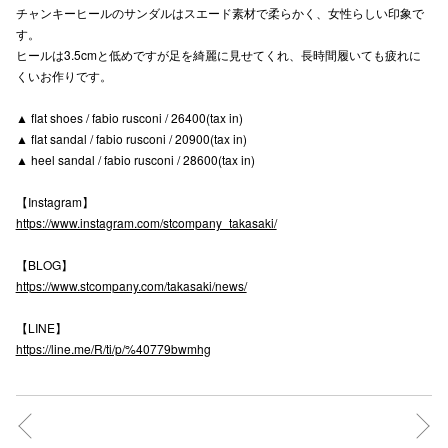
チャンキーヒールのサンダルはスエード素材で柔らかく、女性らしい印象で
高崎オ
す。
ヒールは3.5cmと低めですが足を綺麗に見せてくれ、長時間履いても疲れに
新百合丘
くいお作りです。
三宮オ
▲ flat shoes / fabio rusconi / 26400(tax in)
▲ flat sandal / fabio rusconi / 20900(tax in)
キャナルシ
▲ heel sandal / fabio rusconi / 28600(tax in)
那覇オ
【Instagram】
https://www.instagram.com/stcompany_takasaki/
【BLOG】
https://www.stcompany.com/takasaki/news/
【LINE】
横浜ビ
https://line.me/R/ti/p/%40779bwmhg