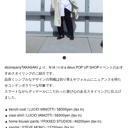
電話でお
公式SNS
企業情報
お問い合わせ
stcompanyTAKASAKI より、N id / n id a deux POP UP SHOPイベントのおす
プライバシー
すめスタイリングのご紹介です。
品良くシンプルなデザインの羽織は切り替えやフォルムにニュアンスを持た
利用規約
せコンテンポラリーな印象です。
スマートながらディテールにこだわった遊び心のあるスタイリングに仕上げ
ソーシャルメ
ました。
▲ trench coat / LUCIO VANOTTI / 58300yen (tax in)
▲ maxi shirt / LUCIO VANOTTI / 58300yen (tax in)
▲ home trouser pants / FFIXXED STUDIOS / 46200yen (tax in)
秋田オ
▲ sandal / STEVE MONO / 13750yen (tax in)