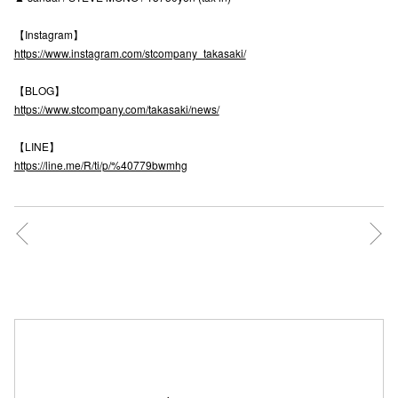
高崎オ
【Instagram】
https://www.instagram.com/stcompany_takasaki/
新百合丘
【BLOG】
三宮オ
https://www.stcompany.com/takasaki/news/
キャナルシ
【LINE】
https://line.me/R/ti/p/%40779bwmhg
那覇オ
横浜ビ