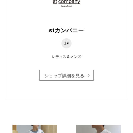
仙台フォ
stカンパニー
2F
レディス & メンズ
ショップ詳細を見る