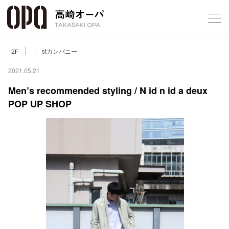
Foreign Customers
Select Language
▼
【
stカンパニー
2F
2021.05.21
Men’s recommended styling / N id n id a deux
フロアガ
POP UP SHOP
ショップ
レストラ
施設案内
アクセス
スタッフ