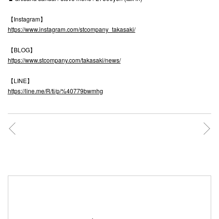
高崎オ
【Instagram】
https://www.instagram.com/stcompany_takasaki/
新百合丘
【BLOG】
三宮オ
https://www.stcompany.com/takasaki/news/
キャナルシ
【LINE】
https://line.me/R/ti/p/%40779bwmhg
那覇オ
横浜ビ