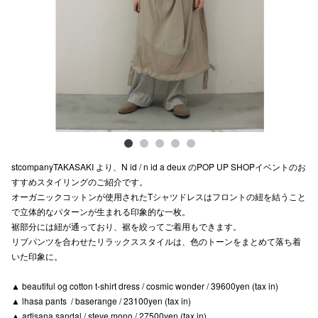
Previous
Next
電話でお
公式SNS
企業情報
お問い合わせ
stcompanyTAKASAKI より、N id / n id a deux のPOP UP SHOPイベントのお
プライバシー
すすめスタイリングのご紹介です。
オーガニックコットンが使用されたTシャツドレスはフロントの紐を結うこと
利用規約
で立体的なパターンが生まれる印象的な一枚。
裾部分には紐が通っており、裾を絞ってご着用もできます。
ソーシャルメ
リブパンツを合わせたリラックススタイルは、色のトーンをまとめて落ち着
いた印象に。
▲ beautiful og cotton t-shirt dress / cosmic wonder / 39600yen (tax in)
▲ lhasa pants / baserange / 23100yen (tax in)
秋田オ
▲ artisana sandal / steve mono / 27500yen (tax in)