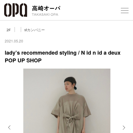
Foreign Customers
Select Language
▼
【
stカンパニー
2F
2021.05.20
lady’s recommended styling / N id n id a deux
フロアガ
POP UP SHOP
ショップ
レストラ
施設案内
アクセス
スタッフ