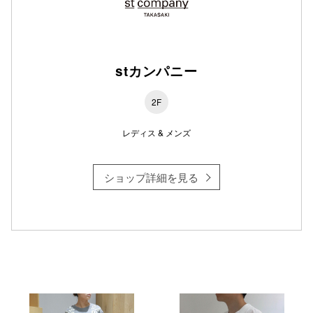
仙台フォ
stカンパニー
2F
レディス & メンズ
ショップ詳細を見る