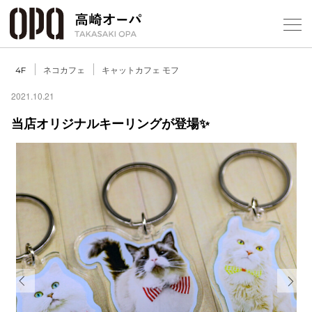
Foreign Customers
Select Language
▼
【
ネコカフェ
キャットカフェ モフ
4F
2021.10.21
当店オリジナルキーリングが登場✨
フロアガ
ショップ
レストラ
施設案内
アクセス
Previous
Next
スタッフ