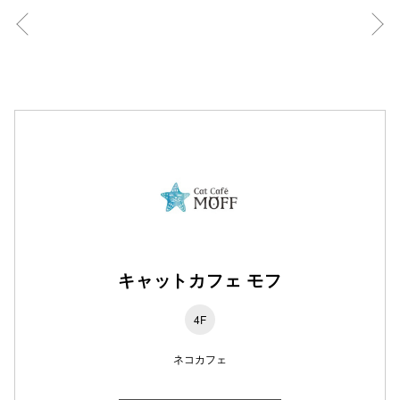
高崎オ
新百合丘
三宮オ
キャナルシ
那覇オ
キャットカフェ モフ
横浜ビ
4F
ネコカフェ