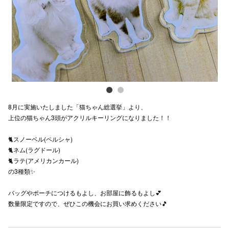
電話でお
公式SNS
企業情報
8月に実施いたしました「猫ちゃん総選挙」より、
お問い合わせ
上位の猫ちゃん3頭がアクリルキーリングになりました！！
プライバシー
🐈スノーベル(ペルシャ)
利用規約
🐈ネム(ラグドール)
🐈ラテ(アメリカンカール)
ソーシャルメ
の3種類✨
バッグやポーチにつけるもよし、お部屋に飾るもよし💕
数量限定ですので、ぜひこの機会にお買い求めください🎵
秋田オ