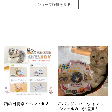
ショップ詳細を見る
仙台フォ
猫の日特別イベント🐈💕
缶バッジにハロウィンス
ペシャルVer.が追加！