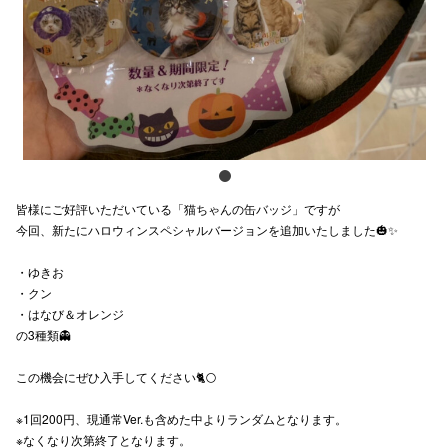
電話でお
公式SNS
企業情報
皆様にご好評いただいている「猫ちゃんの缶バッジ」ですが
お問い合わせ
今回、新たにハロウィンスペシャルバージョンを追加いたしました🎃✨
プライバシー
・ゆきお
利用規約
・クン
・はなび＆オレンジ
ソーシャルメ
の3種類👻
この機会にぜひ入手してください🐈🌕
※1回200円、現通常Ver.も含めた中よりランダムとなります。
※なくなり次第終了となります。
秋田オ