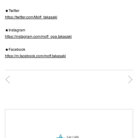
高崎オ
★Twitter
https://twitter.com/Moff_takasaki
新百合丘
★Instagram
三宮オ
https://instagram.com/moff_opa.takasaki
キャナルシ
★Facebook
https://m.facebook.com/moff.takasaki
那覇オ
横浜ビ