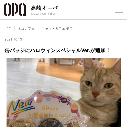
Foreign Customers
Select Language
▼
【
ネコカフェ
キャットカフェ モフ
4F
2021.10.13
缶バッジにハロウィンスペシャルVer.が追加！
フロアガ
ショップ
レストラ
施設案内
アクセス
スタッフ