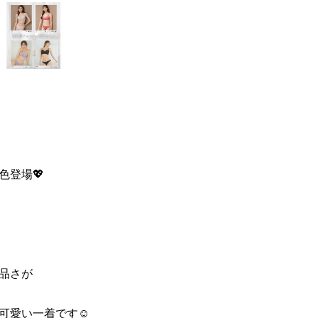
色登場💖
上品さが
可愛い一着です☺️