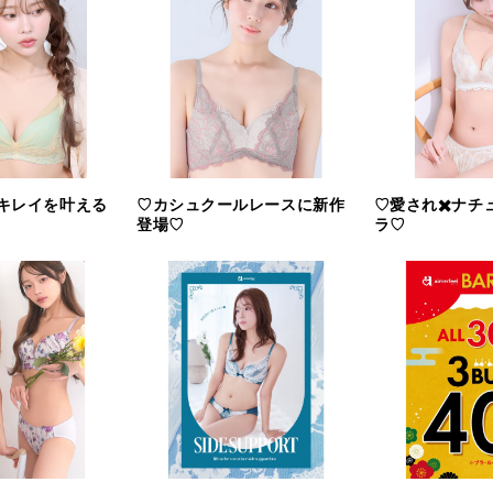
キレイを叶える
♡カシュクールレースに新作
♡愛され✖️ナチ
登場♡
ラ♡