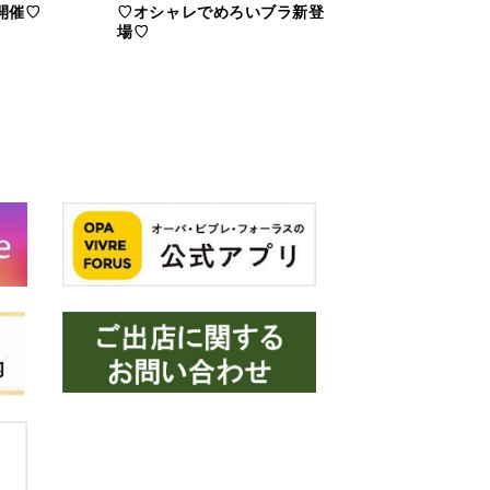
開催♡
♡オシャレでめろいブラ新登
場♡