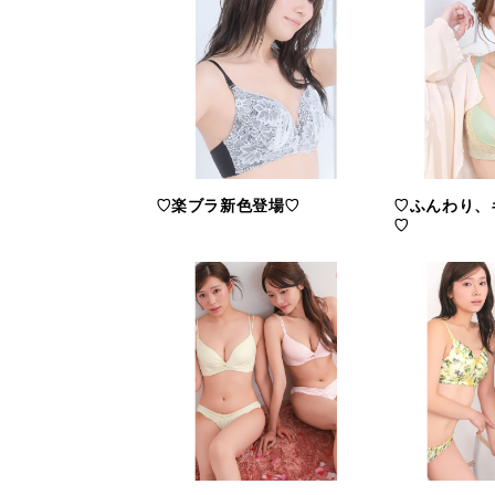
♡楽ブラ新色登場♡
♡ふんわり、
♡