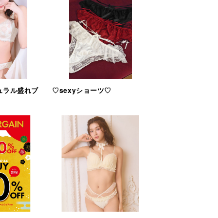
ュラル盛れブ
♡sexyショーツ♡