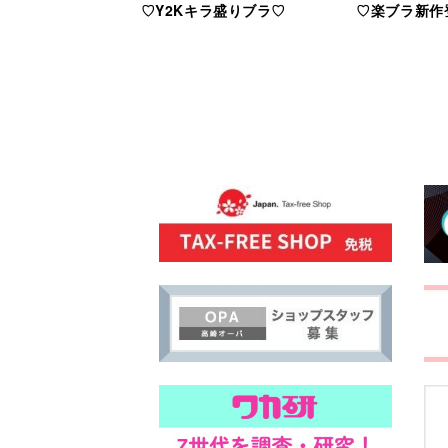
♡Y2Kキラ盛りブラ♡
♡楽ブラ新作