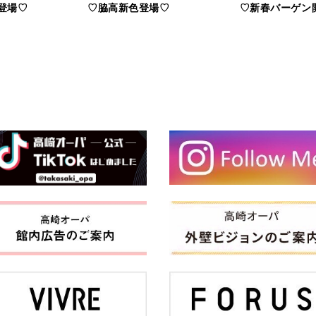
登場♡
♡脇高新色登場♡
♡新春バーゲン