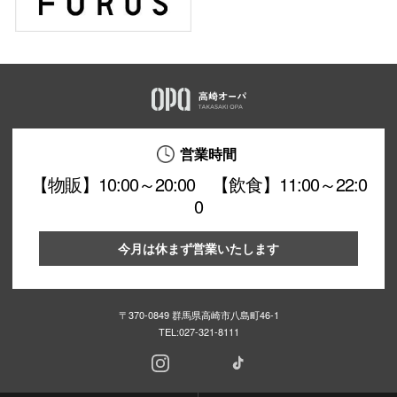
営業時間
【物販】10:00～20:00 【飲食】11:00～22:0
0
今月は休まず営業いたします
〒370-0849 群馬県高崎市八島町46-1
TEL:
027-321-8111