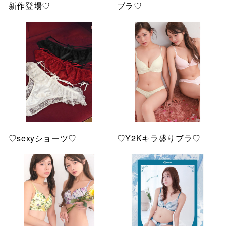
新作登場♡
ブラ♡
♡sexyショーツ♡
♡Y2Kキラ盛りブラ♡