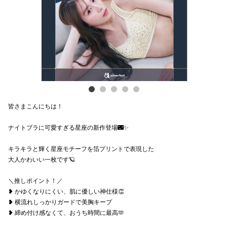
電話でお
公式SNS
企業情報
皆さまこんにちは！
お問い合わせ
ナイトブラに可愛すぎる星座の新作登場🌃✨
プライバシー
利用規約
キラキラと輝く星座モチーフを箔プリントで表現した
大人かわいい一枚です🪐
ソーシャルメ
＼推しポイント！／
❥ かゆくなりにくい、肌に優しい神仕様👏
❥ 横流れしっかりガードで美胸キープ
❥ 締め付け感なくて、おうち時間に最高🫶
秋田オ