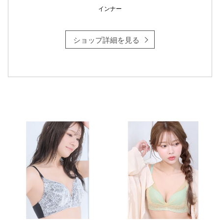
インナー
仙台フォ
ショップ詳細を見る