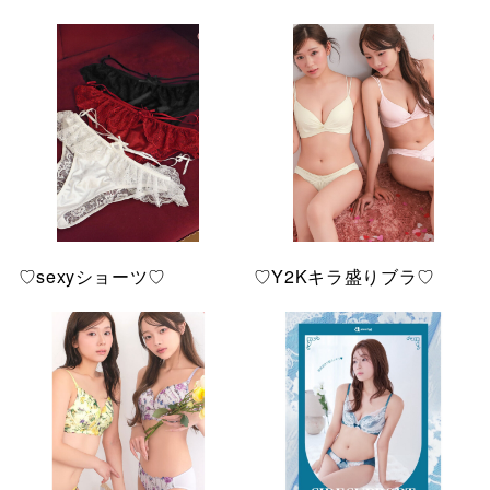
♡sexyショーツ♡
♡Y2Kキラ盛りブラ♡