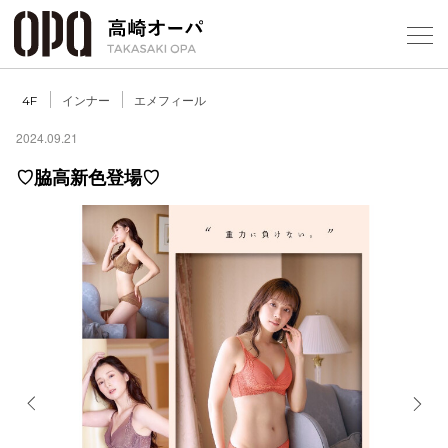
Foreign Customers
Select Language
▼
【
インナー
エメフィール
4F
2024.09.21
♡脇高新色登場♡
フロアガ
ショップ
レストラ
施設案内
アクセス
Previous
Next
スタッフ