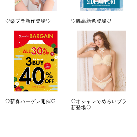
♡楽ブラ新作登場♡
♡脇高新色登場♡
♡新春バーゲン開催♡
♡オシャレでめろいブラ
新登場♡