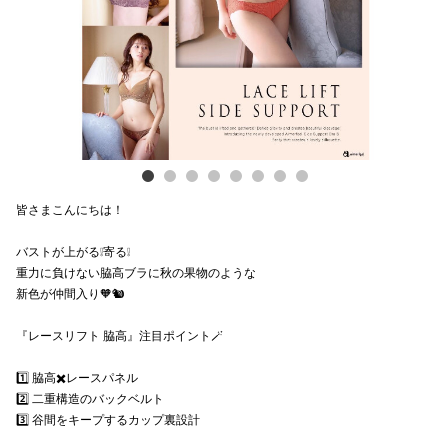
電話でお
公式SNS
企業情報
皆さまこんにちは！
お問い合わせ
バストが上がる❕寄る❕
プライバシー
重力に負けない脇高ブラに秋の果物のような
利用規約
新色が仲間入り🧡🐿️
ソーシャルメ
『レースリフト 脇高』注目ポイント🪄
1️⃣ 脇高✖️レースパネル
2️⃣ 二重構造のバックベルト
3️⃣ 谷間をキープするカップ裏設計
秋田オ