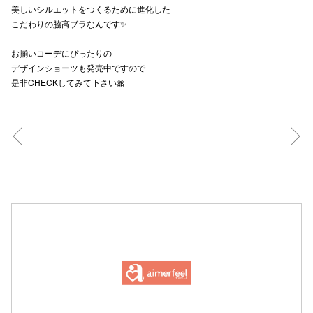
美しいシルエットをつくるために進化した
高崎オ
こだわりの脇高ブラなんです✨
新百合丘
お揃いコーデにぴったりの
デザインショーツも発売中ですので
三宮オ
是非CHECKしてみて下さい🎀
キャナルシ
那覇オ
横浜ビ