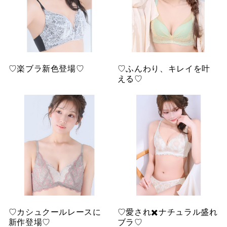
♡楽ブラ新色登場♡
♡ふんわり、キレイを叶
える♡
♡カシュクールレースに
♡愛され✖️ナチュラル盛れ
新作登場♡
ブラ♡