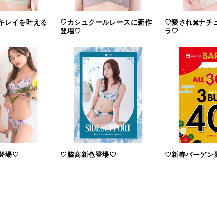
キレイを叶える
♡カシュクールレースに新作
♡愛され✖️ナチ
登場♡
ラ♡
登場♡
♡脇高新色登場♡
♡新春バーゲン