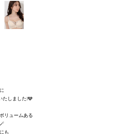
に
たしました❕🩶
ボリュームある

にも