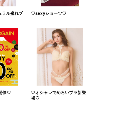
ュラル盛れブ
♡sexyショーツ♡
開催♡
♡オシャレでめろいブラ新登
場♡