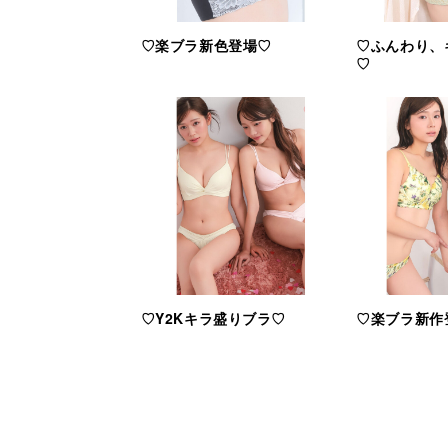
♡楽ブラ新色登場♡
♡ふんわり、
♡
♡Y2Kキラ盛りブラ♡
♡楽ブラ新作