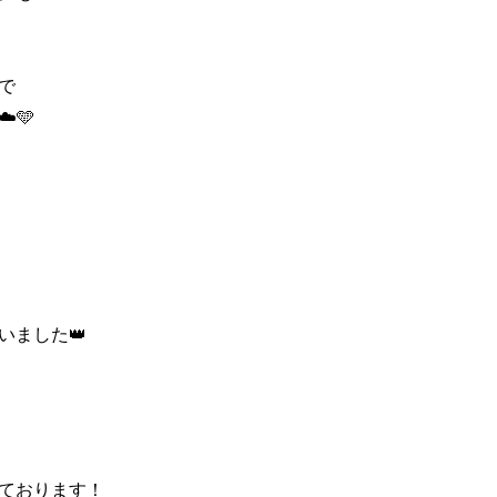
で
️🩵
いました👑
ております！